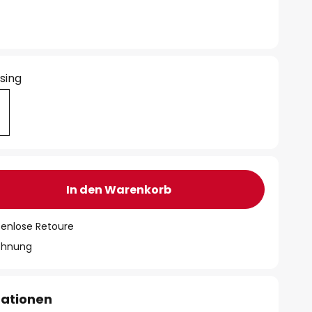
sing
In den Warenkorb
tenlose Retoure
chnung
mationen