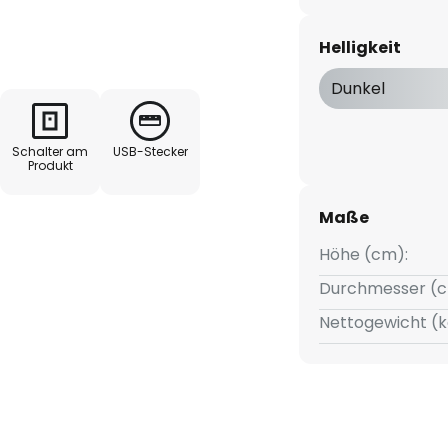
IP44 überall drinnen und
Helligkeit
ft eine behagliche Atmosphäre,
Dunkel
ende eignet. Dank der
der Möglichkeit zur
Schalter am
USB-Stecker
n Schalter lässt sich die
Produkt
sen, um stets die gewünschte
Maße
Höhe (cm):
Durchmesser (c
kus
Nettogewicht (k
keit