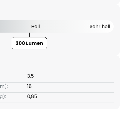
Hell
Sehr hell
200 Lumen
3,5
m):
18
g):
0,85