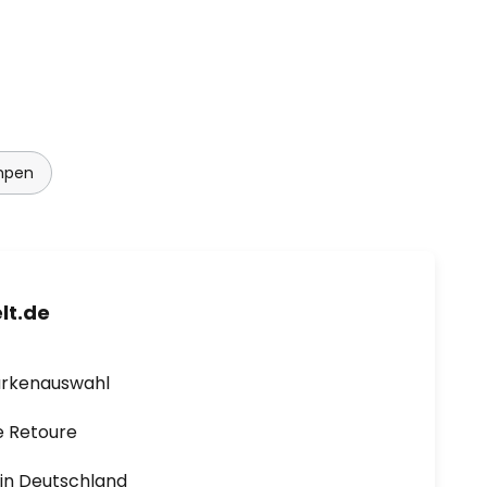
mpen
lt.de
arkenauswahl
e Retoure
1 in Deutschland