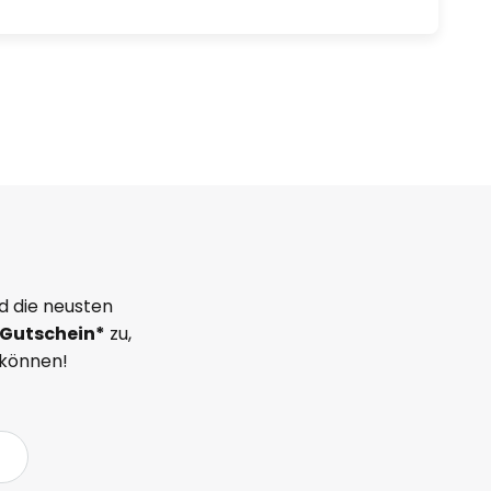
d die neusten
Gutschein*
zu,
 können!