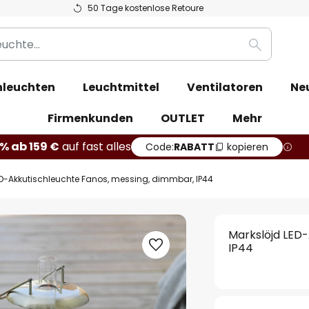
50 Tage kostenlose Retoure
Suche
leuchten
Leuchtmittel
Ventilatoren
Ne
Firmenkunden
OUTLET
Mehr
% ab 159 €
auf fast alles
Code:
RABATT
kopieren
ED-Akkutischleuchte Fanos, messing, dimmbar, IP44
Markslöjd LED-
IP44