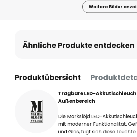
Weitere Bilder anze
Zum
Anfang
der
Bildgalerie
Ähnliche Produkte entdecken
springen
Produktübersicht
Produktdeta
Tragbare LED-Akkutischleucht
Außenbereich
Die Markslöjd LED-Akkutischleuch
mit moderner Funktionalität. Ge
und Glas, fügt sich diese Leuch