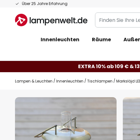
Zum
Über 25 Jahre Erfahrung
Inhalt
Finden
springen
Sie
Ihre
Innenleuchten
Räume
Außen
Leuchte...
EXTRA 10% ab 109 € & 13
Lampen & Leuchten
Innenleuchten
Tischlampen
Markslöjd L
Zum
Ende
der
Bildgalerie
springen