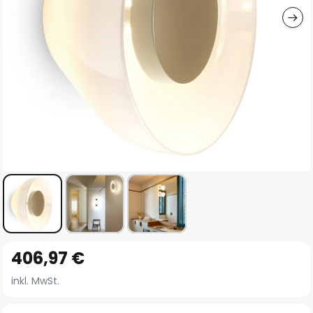
Zum
406,97 €
Anfang
der
inkl. MwSt.
Bildgalerie