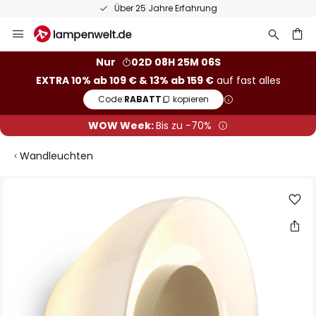
Über 25 Jahre Erfahrung
Zum
Inhalt
springen
he
Nur
02D 08H 25M 05S
EXTRA 10% ab 109 € & 13% ab 159 €
auf fast alles
Code:
RABATT
kopieren
WOW Week:
Bis zu -70%
Wandleuchten
Zum
Ende
der
Bildgalerie
springen