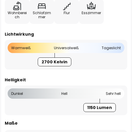
Wohnberei
Schlafzim
Flur
Esszimmer
ch
mer
Lichtwirkung
Warmweiß
Universalweiß
Tageslicht
2700 Kelvin
Helligkeit
Dunkel
Hell
Sehr hell
1150 Lumen
Maße