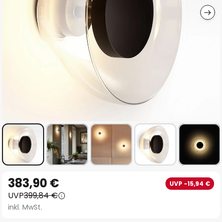
Zum
383,90 €
UVP -15,94 €
Anfang
UVP
399,84 €
der
inkl. MwSt.
Bildgalerie