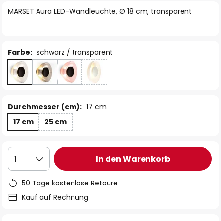
springen
MARSET Aura LED-Wandleuchte, Ø 18 cm, transparent
Farbe:
schwarz / transparent
Durchmesser (cm):
17 cm
17 cm
25 cm
In den Warenkorb
1
50 Tage kostenlose Retoure
Kauf auf Rechnung