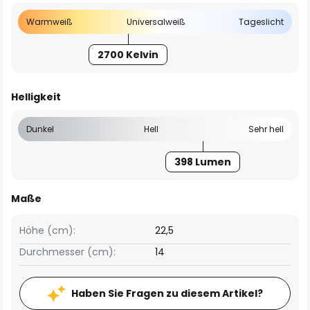
Warmweiß
Universalweiß
Tageslicht
2700 Kelvin
Helligkeit
Dunkel
Hell
Sehr hell
398 Lumen
Maße
Höhe (cm):
22,5
Durchmesser (cm):
14
Haben Sie Fragen zu diesem Artikel?