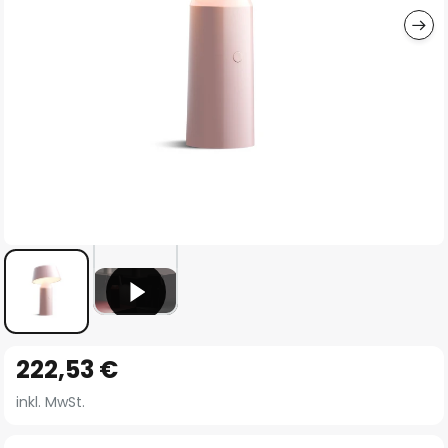
Zum
222,53 €
Anfang
der
inkl. MwSt.
Bildgalerie