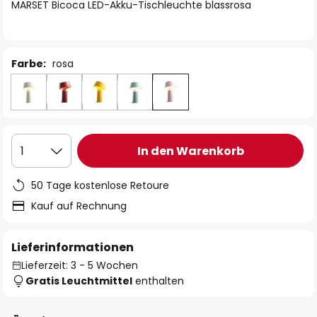
springen
MARSET Bicoca LED-Akku-Tischleuchte blassrosa
Farbe:
rosa
In den Warenkorb
1
50 Tage kostenlose Retoure
Kauf auf Rechnung
Lieferinformationen
Lieferzeit: 3 - 5 Wochen
Gratis Leuchtmittel
enthalten