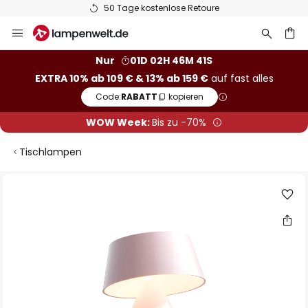
50 Tage kostenlose Retoure
Zum
Inhalt
springen
he
Nur
01D 02H 46M 40S
EXTRA 10% ab 109 € & 13% ab 159 €
auf fast alles
Code:
RABATT
kopieren
WOW Week:
Bis zu -70%
Tischlampen
Zum
Ende
der
Bildgalerie
springen