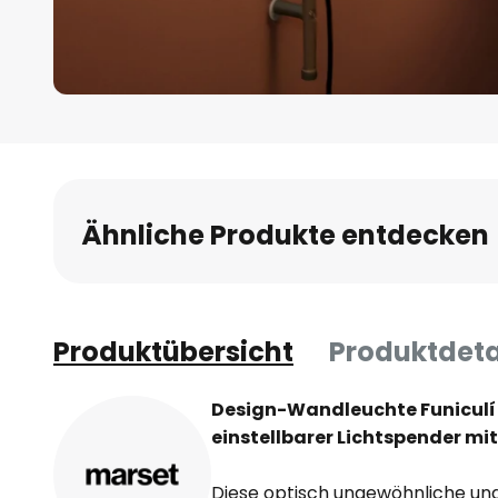
Zum
Anfang
der
Bildgalerie
Ähnliche Produkte entdecken
springen
Produktübersicht
Produktdeta
Design-Wandleuchte Funiculí
einstellbarer Lichtspender mi
Diese optisch ungewöhnliche u