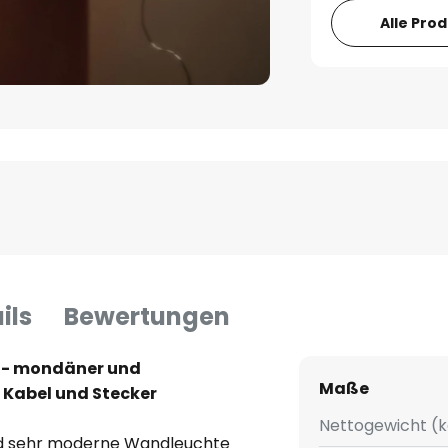
Alle Pro
ils
Bewertungen
 - mondäner und
Maße
t Kabel und Stecker
Nettogewicht (k
nd sehr moderne Wandleuchte