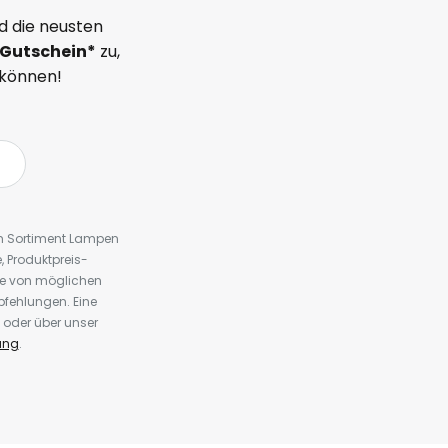
d die neusten
Gutschein*
zu,
 können!
em Sortiment Lampen
 Produktpreis-
te von möglichen
fehlungen. Eine
 oder über unser
ung
.