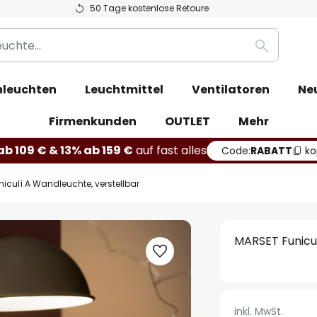
50 Tage kostenlose Retoure
Suche
leuchten
Leuchtmittel
Ventilatoren
Ne
Firmenkunden
OUTLET
Mehr
b 109 € & 13% ab 159 €
auf fast alles
Code:
RABATT
ko
iculí A Wandleuchte, verstellbar
MARSET Funicul
inkl. MwSt.