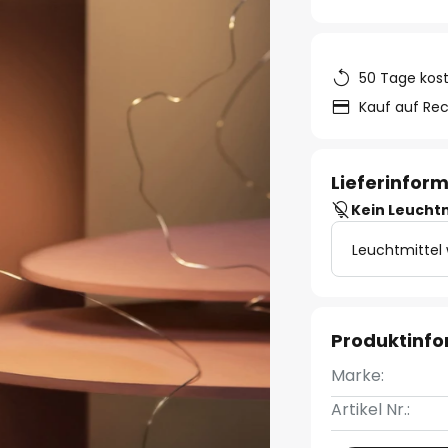
50 Tage kos
Kauf auf Re
Lieferinfor
Kein Leucht
Leuchtmittel
Produktinf
Marke:
Artikel Nr.: