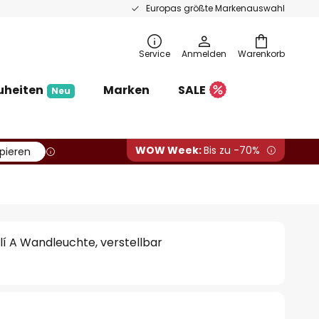
Europas größte Markenauswahl
Service
Anmelden
Warenkorb
uheiten
Marken
SALE
Neu
WOW Week:
Bis zu -70%
pieren
í A Wandleuchte, verstellbar