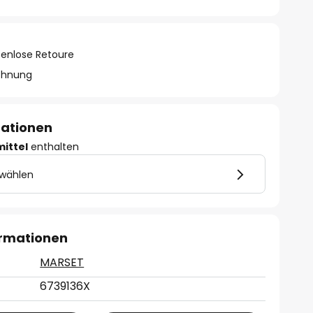
tenlose Retoure
chnung
mationen
mittel
enthalten
 wählen
ormationen
MARSET
6739136X