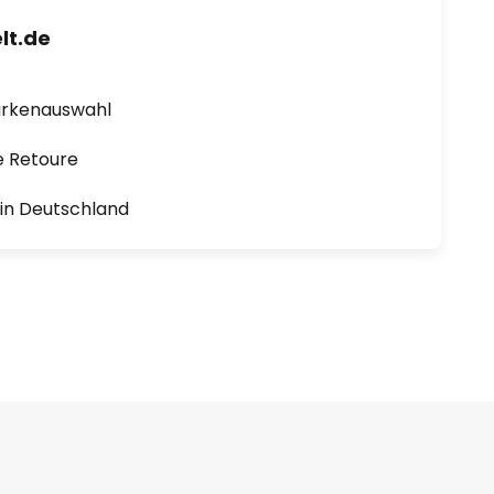
lt.de
arkenauswahl
e Retoure
1 in Deutschland