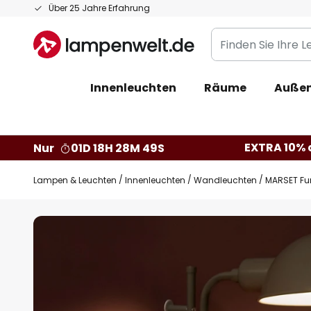
Zum
Über 25 Jahre Erfahrung
Inhalt
Finden
springen
Sie
Ihre
Innenleuchten
Räume
Außen
Leuchte...
EXTRA 10% a
Nur
01D 18H 28M 48S
Lampen & Leuchten
Innenleuchten
Wandleuchten
MARSET Fun
Zum
Ende
der
Bildgalerie
springen