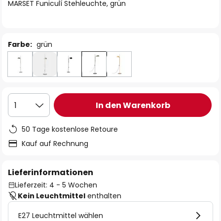
springen
MARSET Funiculí Stehleuchte, grün
Farbe:
grün
In den Warenkorb
1
50 Tage kostenlose Retoure
Kauf auf Rechnung
Lieferinformationen
Lieferzeit: 4 - 5 Wochen
Kein Leuchtmittel
enthalten
E27 Leuchtmittel wählen