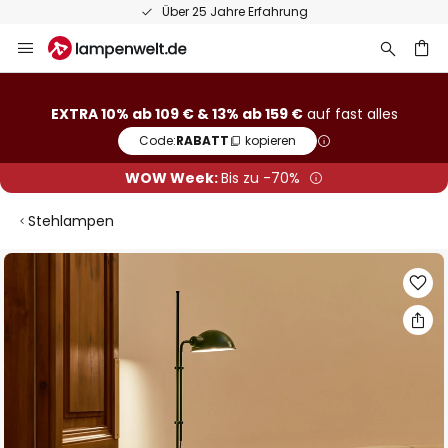
Über 25 Jahre Erfahrung
Zum
Inhalt
springen
he
EXTRA 10% ab 109 € & 13% ab 159 €
auf fast alles
Code:
RABATT
kopieren
WOW Week:
Bis zu -70%
Stehlampen
Zum
Ende
der
Bildgalerie
springen