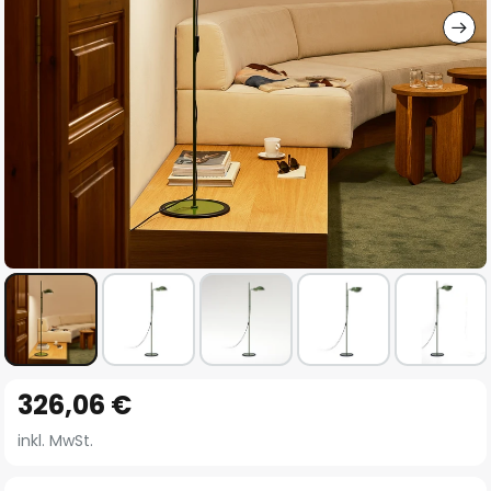
Zum
326,06 €
Anfang
der
inkl. MwSt.
Bildgalerie