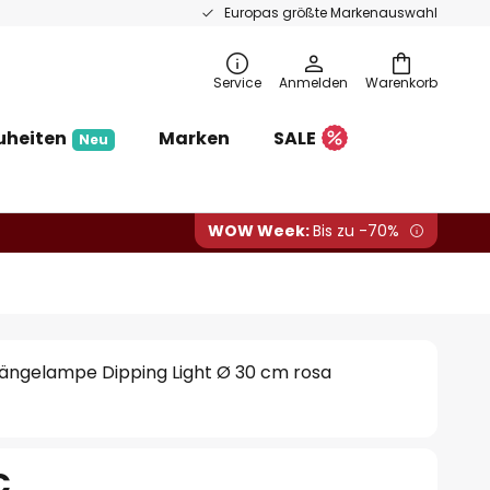
Europas größte Markenauswahl
Service
Anmelden
Warenkorb
uheiten
Marken
SALE
Neu
WOW Week:
Bis zu -70%
ngelampe Dipping Light Ø 30 cm rosa
€