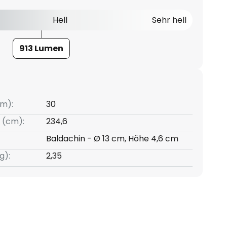
Hell
Sehr hell
913 Lumen
m):
30
 (cm):
234,6
Baldachin - Ø 13 cm, Höhe 4,6 cm
g):
2,35