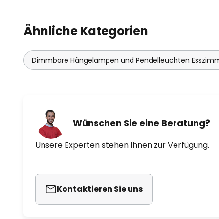
Hotellerie.
Ähnliche Kategorien
Das aparte Design stammt von d
Canudas, der mit seiner Dipping
nach modernem und zugleich zei
Dimmbare Hängelampen und Pendelleuchten Esszim
wurde. Seine Arbeit entwickelte s
einer konzeptionellen Basis hin 
einem direkten Ansatz für Materia
wurden international ausgestell
"Museum of Modern Arts" oder 
Wünschen Sie eine Beratung?
Neue Sammlung" bewundert wer
Unsere Experten stehen Ihnen zur Verfügung.
Für den spanischen Leuchtenhers
Canudas die Dipping Light-Serie 
schönes Licht erzeugt und zugle
technischer Strenge, Innovation,
Kontaktieren Sie uns
gerecht wird.