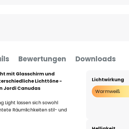
ils
Bewertungen
Downloads
ht mit Glasschirm und
Lichtwirkung
terschiedliche Lichttöne -
on Jordi Canudas
Warmweiß
g Light lassen sich sowohl
htete Räumlichkeiten stil- und
nschirm ist als Kugel gestaltet
rgestellt. Dieser ist mit
Helligkeit