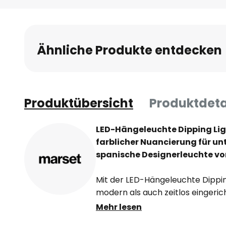
Ähnliche Produkte entdecken
Produktübersicht
Produktdeta
LED-Hängeleuchte Dipping Lig
farblicher Nuancierung für un
spanische Designerleuchte v
Mit der LED-Hängeleuchte Dippin
modern als auch zeitlos eingeric
effektvoll gestalten. Der Leuchte
Mehr lesen
und wurde aus geblasenem Glas he