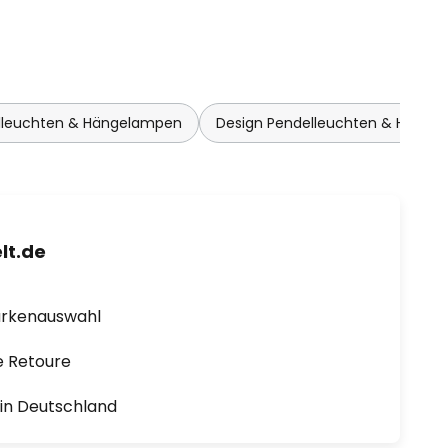
lleuchten & Hängelampen
Design Pendelleuchten & Hänge
lt.de
arkenauswahl
e Retoure
1 in Deutschland