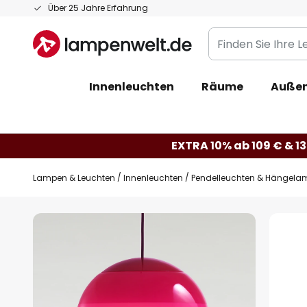
Zum
Über 25 Jahre Erfahrung
Inhalt
Finden
springen
Sie
Ihre
Innenleuchten
Räume
Außen
Leuchte...
EXTRA 10% ab 109 € & 13
Lampen & Leuchten
Innenleuchten
Pendelleuchten & Hängela
Zum
Ende
der
Bildgalerie
springen