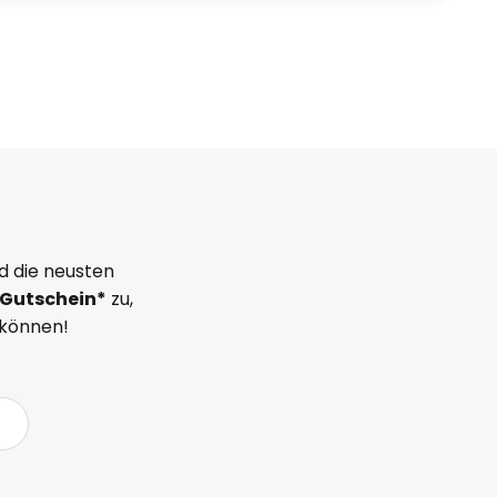
d die neusten
Gutschein*
zu,
 können!