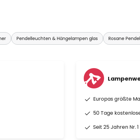
em spanischen Designer Jordi
 Light-Kollektion dem Wunsch
tlosem Design vollauf gerecht
mer
Pendelleuchten & Hängelampen glas
Rosane Pende
ich im Verlauf der Zeit von
zum Prototyping und Testen mit
lien. Viele seiner Entwürfe
t und können im New Yorker
im Münchner Designmuseum "Die
Lampenwe
den.
teller Marset entwickelte
Europas größte M
und erschuf ein Produkt, das
ich höchsten Ansprüchen wie
50 Tage kostenlos
 Langlebigkeit und Authentizität
Seit 25 Jahren Nr. 