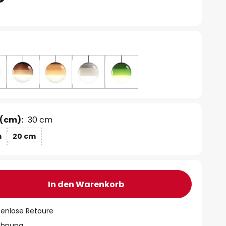
(cm):
30 cm
m
20 cm
In den Warenkorb
tenlose Retoure
chnung