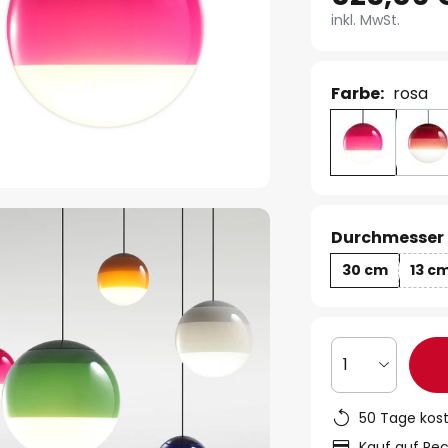
inkl. MwSt.
Farbe:
rosa
Durchmesser 
30 cm
13 c
1
50 Tage kos
Kauf auf Re