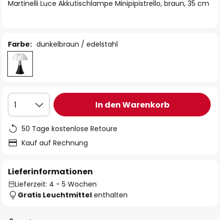
springen
Martinelli Luce Akkutischlampe Minipipistrello, braun, 35 cm
Farbe:
dunkelbraun / edelstahl
In den Warenkorb
1
50 Tage kostenlose Retoure
Kauf auf Rechnung
Lieferinformationen
Lieferzeit: 4 - 5 Wochen
Gratis Leuchtmittel
enthalten