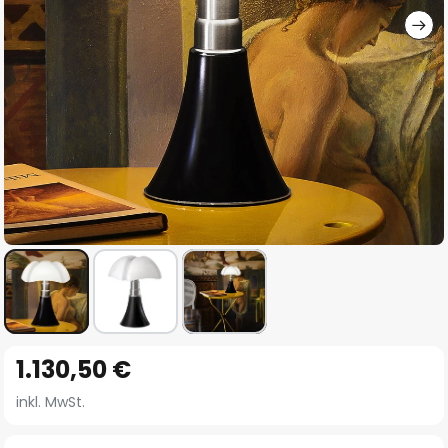
Zum
1.130,50 €
Anfang
der
inkl. MwSt.
Bildgalerie