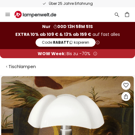
Über 25 Jahre Erfahrung
Zum
Inhalt
springen
he
Nur
00D 13H 58M 51S
EXTRA 10% ab 109 € & 13% ab 159 €
auf fast alles
Code:
RABATT
kopieren
WOW Week:
Bis zu -70%
Tischlampen
Zum
Ende
der
Bildgalerie
springen