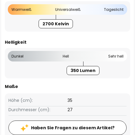
Warmweiß
Universalweiß
Tageslicht
2700 Kelvin
Helligkeit
Dunkel
Hell
Sehr hell
350 Lumen
Maße
Höhe (cm):
35
Durchmesser (cm):
27
Haben Sie Fragen zu diesem Artikel?