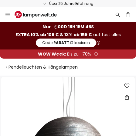
Über 25 Jahre Erfahrung
Zum
Inhalt
springen
he
Nur
00D 18H 19M 45S
EXTRA 10% ab 109 € & 13% ab 159 €
auf fast alles
Code:
RABATT
kopieren
WOW Week:
Bis zu -70%
Pendelleuchten & Hängelampen
Zum
Ende
der
Bildgalerie
springen