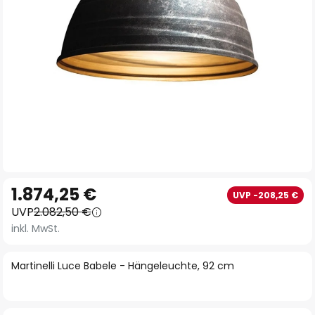
Zum
1.874,25 €
UVP -208,25 €
Anfang
UVP
2.082,50 €
der
inkl. MwSt.
Bildgalerie
springen
Martinelli Luce Babele - Hängeleuchte, 92 cm