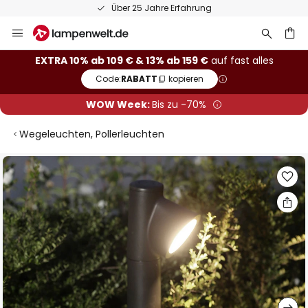
50 Tage kostenlose Retoure
Zum
Inhalt
springen
he
EXTRA 10% ab 109 € & 13% ab 159 €
auf fast alles
Code:
RABATT
kopieren
WOW Week:
Bis zu -70%
Wegeleuchten, Pollerleuchten
Zum
Ende
der
Bildgalerie
springen