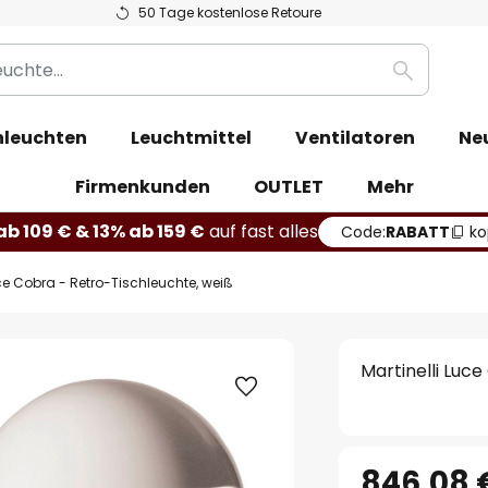
50 Tage kostenlose Retoure
Suche
leuchten
Leuchtmittel
Ventilatoren
Ne
Firmenkunden
OUTLET
Mehr
b 109 € & 13% ab 159 €
auf fast alles
Code:
RABATT
ko
uce Cobra - Retro-Tischleuchte, weiß
Martinelli Luc
846,08 