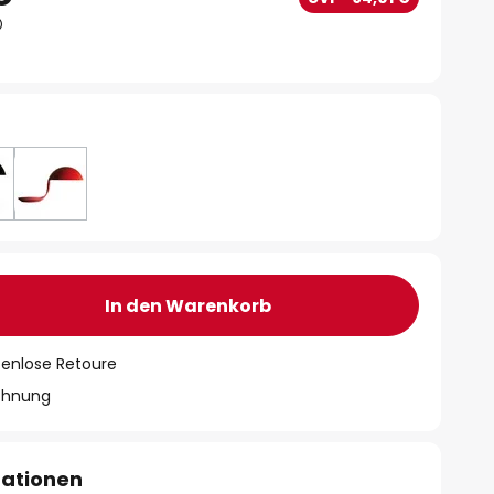
In den Warenkorb
tenlose Retoure
chnung
mationen