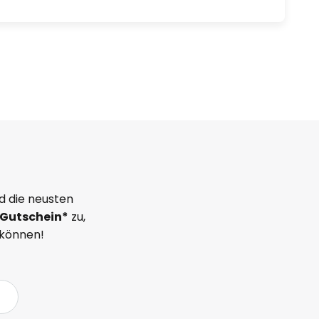
d die neusten
Gutschein*
zu,
 können!