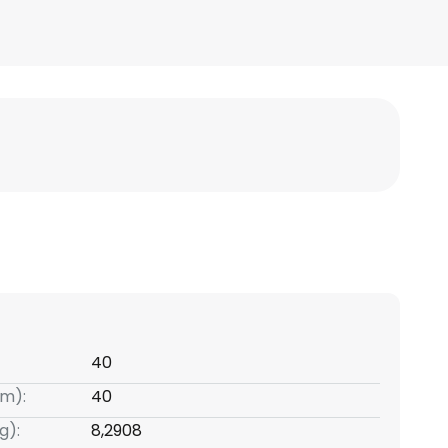
40
m):
40
g):
8,2908