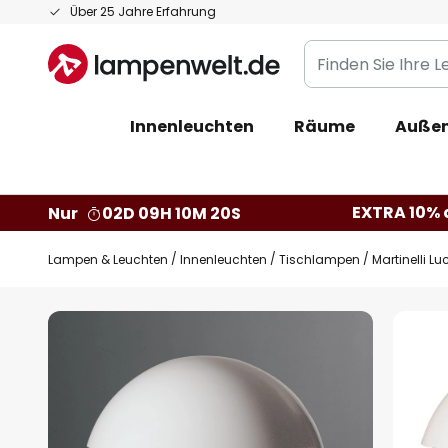
Zum
Über 25 Jahre Erfahrung
Inhalt
Finden
springen
Sie
Ihre
Innenleuchten
Räume
Außen
Leuchte...
EXTRA 10% a
Nur
02D 09H 10M 19S
Lampen & Leuchten
Innenleuchten
Tischlampen
Martinelli L
Zum
Ende
der
Bildgalerie
springen