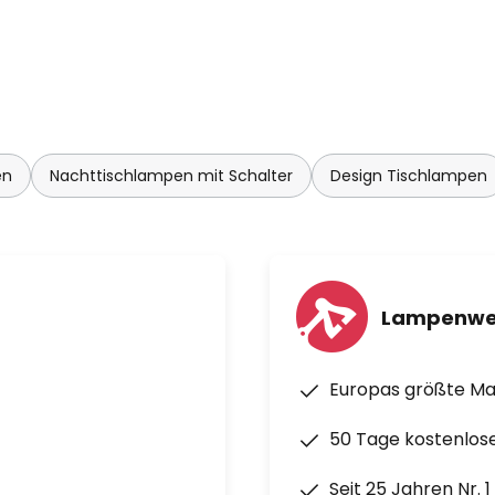
en, Hotels und anderen
lt wurden. Im Vordergrund
en, die den Energieverbrauch
Entfaltungsmöglichkeiten
en
Nachttischlampen mit Schalter
Design Tischlampen
Lampenwe
Europas größte M
50 Tage kostenlos
Seit 25 Jahren Nr. 