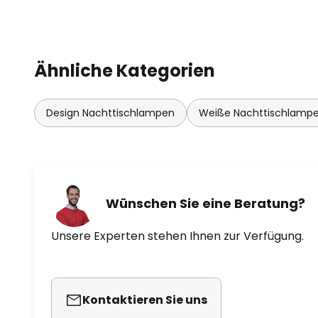
Einsatz in Büroräumen, Geschäft
öffentlichen Bereichen entwicke
stehen hier moderne Technologi
optimieren und dem Licht neue 
Ähnliche Kategorien
bieten.
Design Nachttischlampen
Weiße Nachttischlamp
Wünschen Sie eine Beratung?
Unsere Experten stehen Ihnen zur Verfügung.
Kontaktieren Sie uns