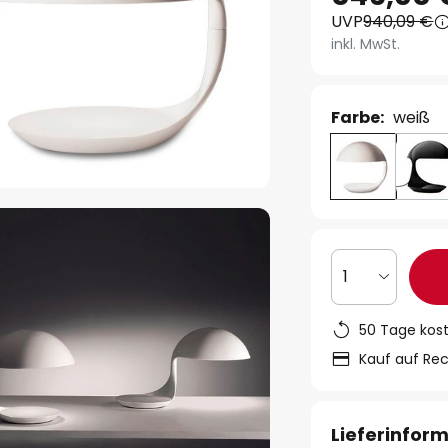
UVP
940,09 €
inkl. MwSt.
Farbe:
weiß
1
50 Tage kos
Kauf auf Re
Lieferinfor