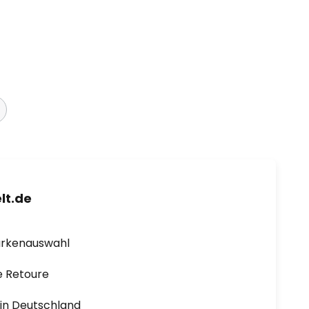
lt.de
arkenauswahl
e Retoure
1 in Deutschland