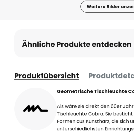
Weitere Bilder anze
Zum
Anfang
der
Bildgalerie
Ähnliche Produkte entdecken
springen
Produktübersicht
Produktdeta
Geometrische Tischleuchte C
Als wäre sie direkt den 60er Jah
Tischleuchte Cobra. Sie besticht
Formen aus Kunstharz, die sich un
unterschiedlichsten Einrichtungss