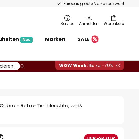
Europas größte Markenauswahl
Service
Anmelden
Warenkorb
uheiten
Marken
SALE
Neu
WOW Week:
Bis zu -70%
pieren
e Cobra - Retro-Tischleuchte, weiß
€
UVP -94,01 €