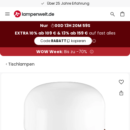
Über 25 Jahre Erfahrung
Zum
Inhalt
springen
he
Nur
00D 13H 20M 58S
EXTRA 10% ab 109 € & 13% ab 159 €
auf fast alles
Code:
RABATT
kopieren
WOW Week:
Bis zu -70%
Tischlampen
Zum
Ende
der
Bildgalerie
springen