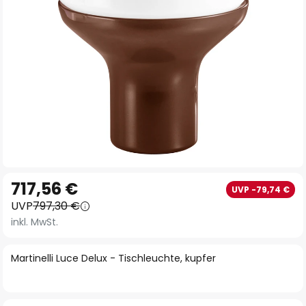
Zum
717,56 €
UVP -79,74 €
Anfang
UVP
797,30 €
der
inkl. MwSt.
Bildgalerie
springen
Martinelli Luce Delux - Tischleuchte, kupfer