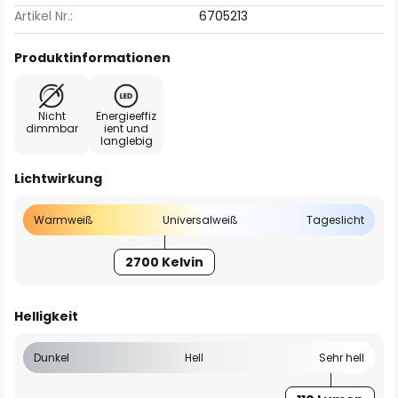
Artikel Nr.:
6705213
Produktinformationen
Nicht
Energieeffiz
dimmbar
ient und
langlebig
Lichtwirkung
Warmweiß
Universalweiß
Tageslicht
2700 Kelvin
Helligkeit
Dunkel
Hell
Sehr hell