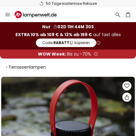
50 Tage kostenlose Retoure
Zum
Inhalt
springen
he
Nur
02D 11H 44M 30S
EXTRA 10% ab 109 € & 13% ab 159 €
auf fast alles
Code:
RABATT
kopieren
WOW Week:
Bis zu -70%
Terrassenlampen
Zum
Ende
der
Bildgalerie
springen