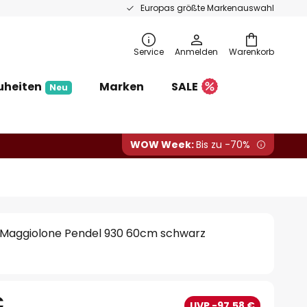
Europas größte Markenauswahl
Service
Anmelden
Warenkorb
uheiten
Marken
SALE
Neu
WOW Week:
Bis zu -70%
ce Maggiolone Pendel 930 60cm schwarz
€
UVP -97,58 €