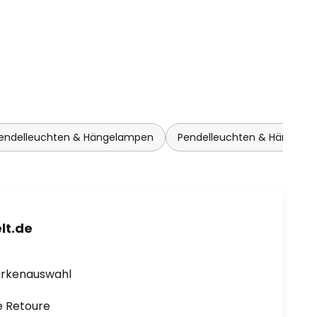
Pendelleuchten & Hängelampen
Pendelleuchten & Hängela
lt.de
arkenauswahl
e Retoure