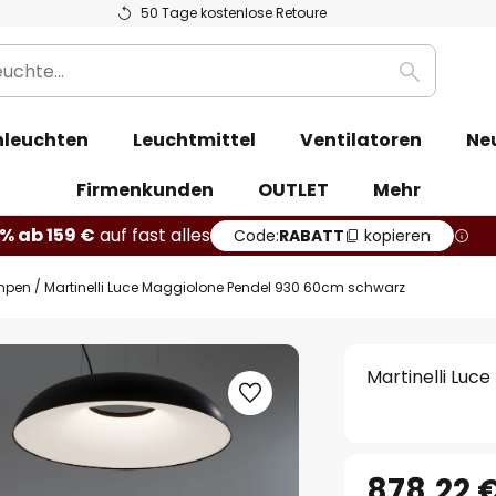
50 Tage kostenlose Retoure
Suche
leuchten
Leuchtmittel
Ventilatoren
Ne
Firmenkunden
OUTLET
Mehr
% ab 159 €
auf fast alles
Code:
RABATT
kopieren
mpen
Martinelli Luce Maggiolone Pendel 930 60cm schwarz
Martinelli Lu
878,22 