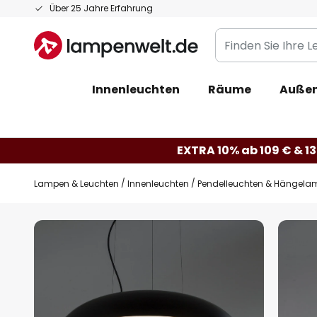
Zum
Über 25 Jahre Erfahrung
Inhalt
Finden
springen
Sie
Ihre
Innenleuchten
Räume
Außen
Leuchte...
EXTRA 10% ab 109 € & 13
Lampen & Leuchten
Innenleuchten
Pendelleuchten & Hängela
Zum
Ende
der
Bildgalerie
springen