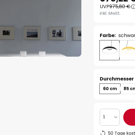
UVP
975,80 €
inkl. MwSt.
Farbe:
schwar
Durchmesser 
60 cm
85 c
1
50 Tage kos