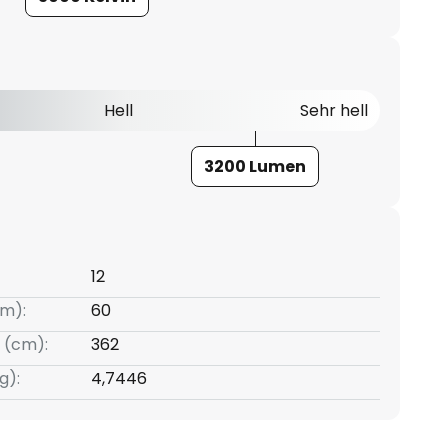
Hell
Sehr hell
3200 Lumen
12
m):
60
 (cm):
362
g):
4,7446