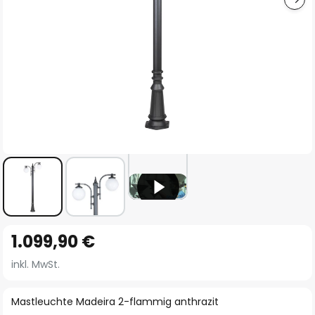
Zum
1.099,90 €
Anfang
der
inkl. MwSt.
Bildgalerie
springen
Mastleuchte Madeira 2-flammig anthrazit