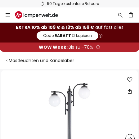
50 Tage kostenlose Retoure
Zum
Inhalt
springen
he
EXTRA 10% ab 109 € & 13% ab 159 €
auf fast alles
Code:
RABATT
kopieren
WOW Week:
Bis zu -70%
Mastleuchten und Kandelaber
Zum
Ende
der
Bildgalerie
springen