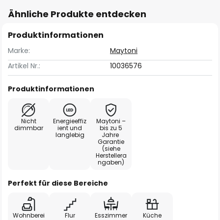
Ähnliche Produkte entdecken
Produktinformationen
Marke:
Maytoni
Artikel Nr.:
10036576
Produktinformationen
Nicht
Energieeffiz
Maytoni –
dimmbar
ient und
bis zu 5
langlebig
Jahre
Garantie
(siehe
Herstellera
ngaben)
Perfekt für diese Bereiche
Wohnberei
Flur
Esszimmer
Küche