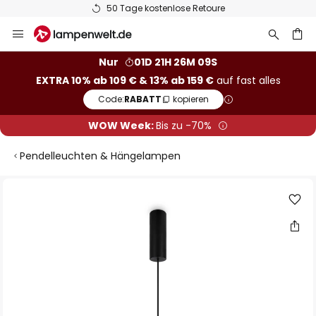
50 Tage kostenlose Retoure
Zum
Inhalt
springen
he
Nur
01D 21H 26M 08S
EXTRA 10% ab 109 € & 13% ab 159 €
auf fast alles
Code:
RABATT
kopieren
WOW Week:
Bis zu -70%
Pendelleuchten & Hängelampen
Zum
Ende
der
Bildgalerie
springen