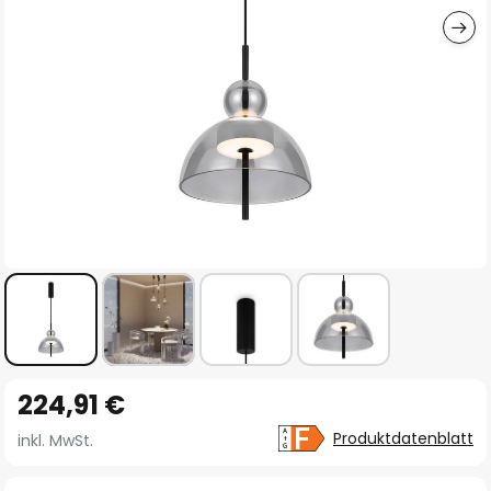
Zum
224,91 €
Anfang
der
Produktdatenblatt
inkl. MwSt.
Bildgalerie