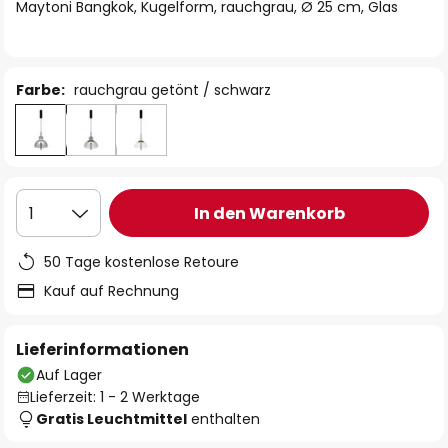
springen
Maytoni Bangkok, Kugelform, rauchgrau, Ø 25 cm, Glas
Farbe:
rauchgrau getönt / schwarz
In den Warenkorb
1
50 Tage kostenlose Retoure
Kauf auf Rechnung
Lieferinformationen
Auf Lager
Lieferzeit: 1 - 2 Werktage
Gratis Leuchtmittel
enthalten