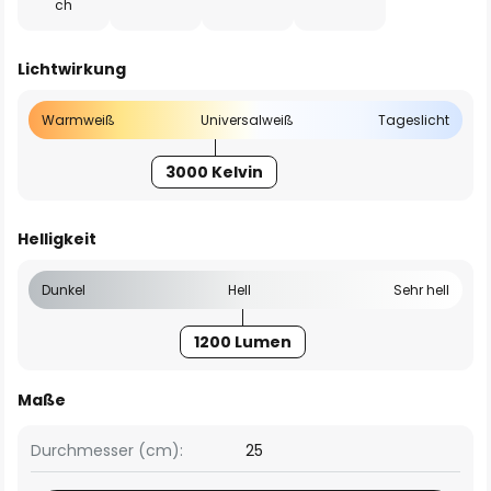
ch
Lichtwirkung
Warmweiß
Universalweiß
Tageslicht
3000 Kelvin
Helligkeit
Dunkel
Hell
Sehr hell
1200 Lumen
Maße
Durchmesser (cm):
25