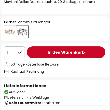
springen
Maytoni Dallas Deckenleuchte, 20 Glaskugeln, chrom
Farbe:
chrom / rauchgrau
In den Warenkorb
1
50 Tage kostenlose Retoure
Kauf auf Rechnung
Lieferinformationen
Auf Lager
Lieferzeit: 1 - 2 Werktage
Kein Leuchtmittel
enthalten