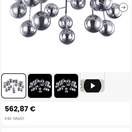
Zum
562,87 €
Anfang
der
inkl. MwSt.
Bildgalerie