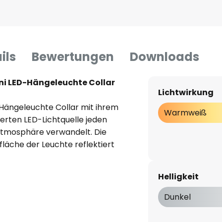
ils
Bewertungen
Downloads
oni LED-Hängeleuchte Collar
Lichtwirkung
-Hängeleuchte Collar mit ihrem
Warmweiß
erten LED-Lichtquelle jeden
atmosphäre verwandelt. Die
fläche der Leuchte reflektiert
wohl das Wohn- als auch das
e verwandelt, die zum
Helligkeit
ße Lichtfarbe von 3.000 Kelvin
ng, die sowohl zum Entspannen
Dunkel
 anregt.