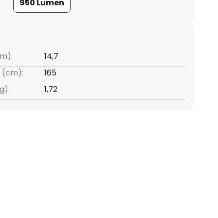
950 Lumen
m):
14,7
 (cm):
165
g):
1,72