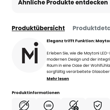
Ähnliche Produkte entdecken
Produktübersicht
Produktdeta
Eleganz trifft Funktion: Mayt
Erleben Sie, wie die Maytoni LED
modernen Design und der integri
Raum in eine Oase der Wohlfühl
sorgfältig verarbeitete Glasober
das Licht auf eine Weise, die so
Mehr lesen
Esszimmer in einladende Bereich
Verweilen einladen. Die warmwei
Produktinformationen
schafft eine behagliche Umgebu
als auch zum kreativen Schaffen