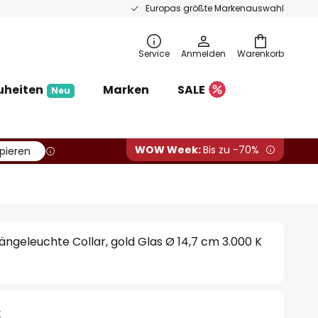
Europas größte Markenauswahl
Service
Anmelden
Warenkorb
uheiten
Marken
SALE
Neu
WOW Week:
Bis zu -70%
pieren
ngeleuchte Collar, gold Glas Ø 14,7 cm 3.000 K
€