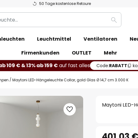
50 Tage kostenlose Retoure
Suche
leuchten
Leuchtmittel
Ventilatoren
Ne
Firmenkunden
OUTLET
Mehr
b 109 € & 13% ab 159 €
auf fast alles
Code:
RABATT
ko
mpen
Maytoni LED-Hängeleuchte Collar, gold Glas Ø 14,7 cm 3.000 K
Maytoni LED-Hä
401,03 