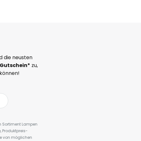
d die neusten
Gutschein*
zu,
 können!
em Sortiment Lampen
 Produktpreis-
te von möglichen