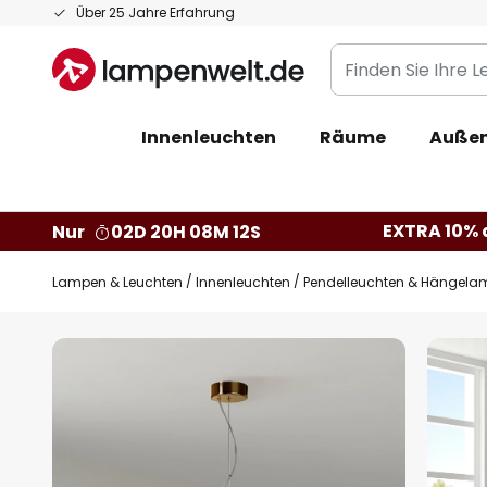
Zum
Über 25 Jahre Erfahrung
Inhalt
Finden
springen
Sie
Ihre
Innenleuchten
Räume
Außen
Leuchte...
EXTRA 10% a
Nur
02D 20H 08M 12S
Lampen & Leuchten
Innenleuchten
Pendelleuchten & Hängela
Zum
Ende
der
Bildgalerie
springen