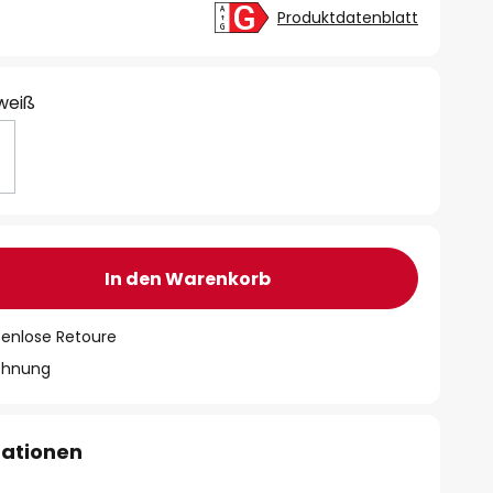
Produktdatenblatt
 weiß
In den Warenkorb
tenlose Retoure
chnung
mationen