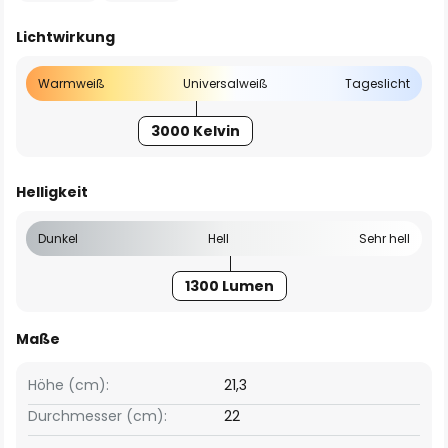
Lichtwirkung
Warmweiß
Universalweiß
Tageslicht
3000 Kelvin
Helligkeit
Dunkel
Hell
Sehr hell
1300 Lumen
Maße
Höhe (cm):
21,3
Durchmesser (cm):
22