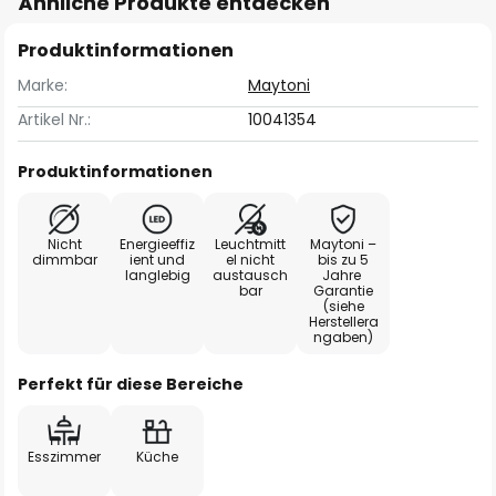
Ähnliche Produkte entdecken
Produktinformationen
Marke:
Maytoni
Artikel Nr.:
10041354
Produktinformationen
Nicht
Energieeffiz
Leuchtmitt
Maytoni –
dimmbar
ient und
el nicht
bis zu 5
langlebig
austausch
Jahre
bar
Garantie
(siehe
Herstellera
ngaben)
Perfekt für diese Bereiche
Esszimmer
Küche