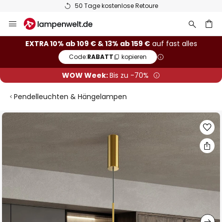
50 Tage kostenlose Retoure
Zum
Inhalt
springen
he
EXTRA 10% ab 109 € & 13% ab 159 €
auf fast alles
Code:
RABATT
kopieren
WOW Week:
Bis zu -70%
Pendelleuchten & Hängelampen
Zum
Ende
der
Bildgalerie
springen