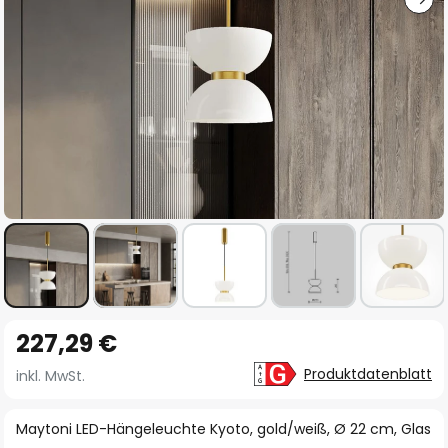
Zum
227,29 €
Anfang
der
Produktdatenblatt
inkl. MwSt.
Bildgalerie
springen
Maytoni LED-Hängeleuchte Kyoto, gold/weiß, Ø 22 cm, Glas