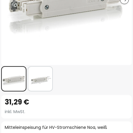
Zum
31,29 €
Anfang
der
inkl. MwSt.
Bildgalerie
springen
Mitteleinspeisung für HV-Stromschiene Noa, weiß