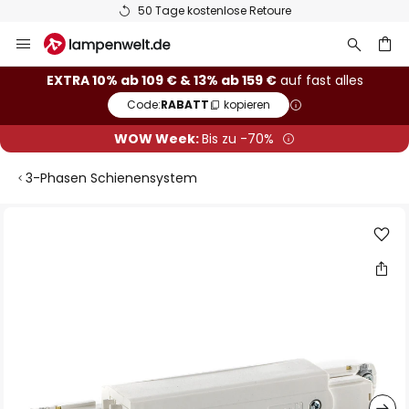
50 Tage kostenlose Retoure
Zum
Inhalt
springen
he
EXTRA 10% ab 109 € & 13% ab 159 €
auf fast alles
Code:
RABATT
kopieren
WOW Week:
Bis zu -70%
3-Phasen Schienensystem
Zum
Ende
der
Bildgalerie
springen