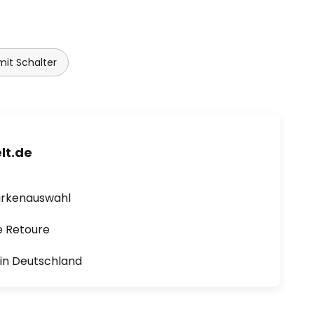
it Schalter
lt.de
arkenauswahl
e Retoure
1 in Deutschland