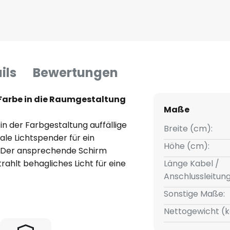
ils
Bewertungen
Farbe in die Raumgestaltung
Maße
 in der Farbgestaltung auffällige
Breite (cm):
ale Lichtspender für ein
Höhe (cm):
. Der ansprechende Schirm
rahlt behagliches Licht für eine
Länge Kabel /
ch unten ab. CYCLONE macht
Anschlussleitun
was bunter. Kabel: weiß, Länge
Sonstige Maße:
Schalter ausgestattet. Lieferung
Nettogewicht (k