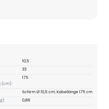
10,5
33
175
g (cm):
Schirm Ø 10,5 cm, Kabellänge 175 cm
g):
0,86