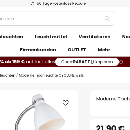
50 Tage kostenlose Retoure
Suche
leuchten
Leuchtmittel
Ventilatoren
Ne
Firmenkunden
OUTLET
Mehr
% ab 159 €
auf fast alles
Code:
RABATT
kopieren
hleuchten
Moderne Tischleuchte CYCLONE weiß
Moderne Tisch
21,90 €