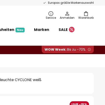
Europas größte Markenauswahl
Service
Anmelden
Warenkorb
uheiten
Marken
SALE
Neu
WOW Week:
Bis zu -70%
leuchte CYCLONE weiß
UVP -15%