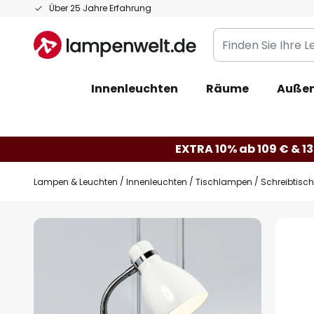
Zum
Über 25 Jahre Erfahrung
Inhalt
Finden
springen
Sie
Ihre
Innenleuchten
Räume
Außen
Leuchte...
EXTRA 10% ab 109 € & 13
Lampen & Leuchten
Innenleuchten
Tischlampen
Schreibtisc
Zum
Ende
der
Bildgalerie
springen