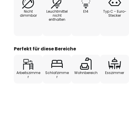
Nicht
Leuchtmittel
E14
Typ C - Euro-
dimmbar
nicht
Stecker
enthalten
Perfekt für diese Bereiche
Arbeitszimme
Schlafzimme
Wohnbereich
Esszimmer
r
r