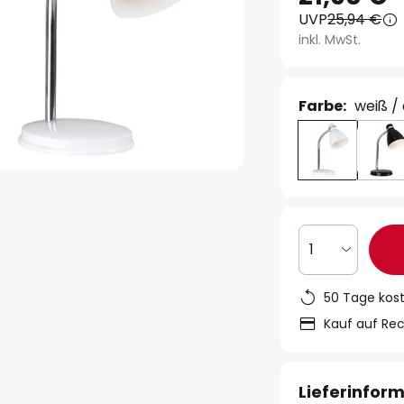
UVP
25,94 €
inkl. MwSt.
Farbe:
weiß /
1
50 Tage kos
Kauf auf Re
Lieferinfor