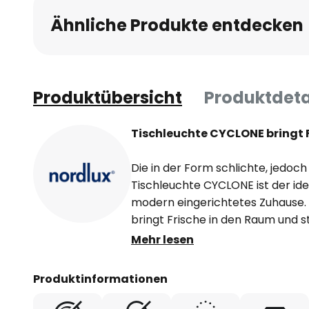
Ähnliche Produkte entdecken
Produktübersicht
Produktdeta
Tischleuchte CYCLONE bringt 
Die in der Form schlichte, jedoch
Tischleuchte CYCLONE ist der ide
modern eingerichtetes Zuhause
bringt Frische in den Raum und st
stimmige Zusatzbeleuchtung na
Mehr lesen
auch den modernen Büroalltag et
175 cm. Das Kabel ist mit einem 
Produktinformationen
exklusive Leuchtmittel.