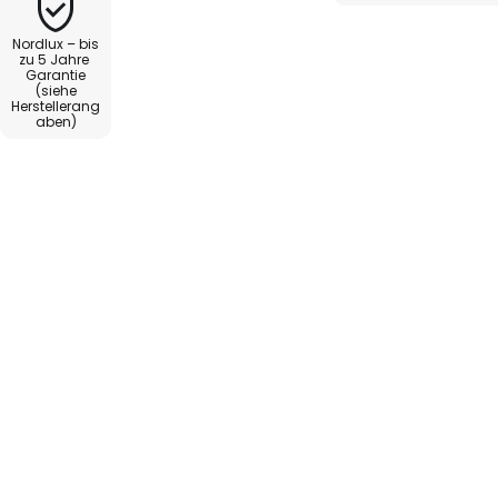
Nordlux – bis
zu 5 Jahre
Garantie
(siehe
Herstellerang
aben)