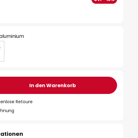
 aluminium
In den Warenkorb
tenlose Retoure
chnung
mationen