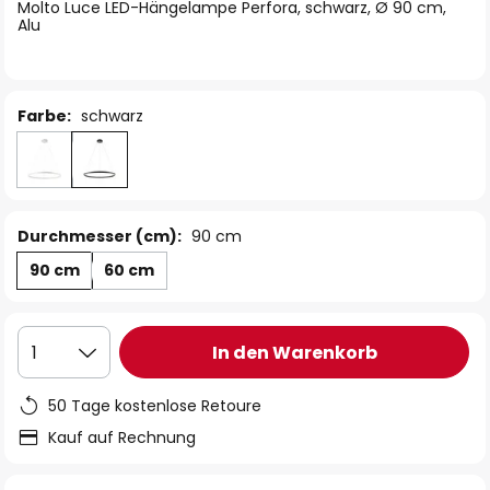
springen
Molto Luce LED-Hängelampe Perfora, schwarz, Ø 90 cm,
Alu
Farbe:
schwarz
Durchmesser (cm):
90 cm
90 cm
60 cm
In den Warenkorb
1
50 Tage kostenlose Retoure
Kauf auf Rechnung