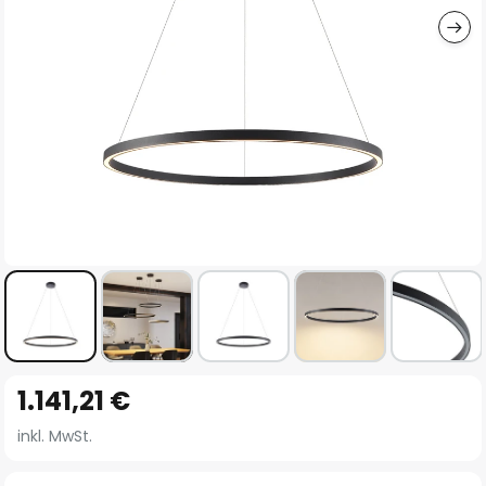
Zum
1.141,21 €
Anfang
der
inkl. MwSt.
Bildgalerie