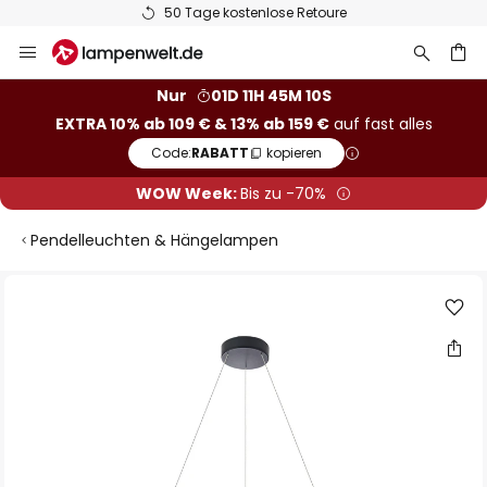
50 Tage kostenlose Retoure
Zum
Inhalt
springen
he
Nur
01D 11H 45M 09S
EXTRA 10% ab 109 € & 13% ab 159 €
auf fast alles
Code:
RABATT
kopieren
WOW Week:
Bis zu -70%
Pendelleuchten & Hängelampen
Zum
Ende
der
Bildgalerie
springen