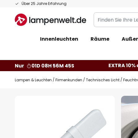
Zum
Über 25 Jahre Erfahrung
Inhalt
Finden
springen
Sie
Ihre
Innenleuchten
Räume
Außen
Leuchte...
EXTRA 10% a
Nur
01D 08H 56M 44S
Lampen & Leuchten
Firmenkunden
Technisches Licht
Feucht
Zum
Ende
der
Bildgalerie
springen