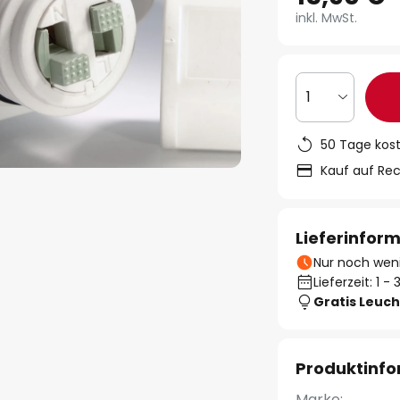
inkl. MwSt.
1
50 Tage kos
Kauf auf Re
Lieferinfor
Nur noch weni
Lieferzeit: 1 
Gratis Leuch
Produktinf
Marke: