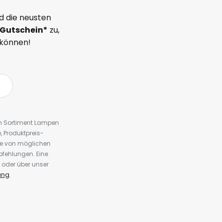
d die neusten
Gutschein*
zu,
 können!
em Sortiment Lampen
 Produktpreis-
te von möglichen
fehlungen. Eine
 oder über unser
ung
.