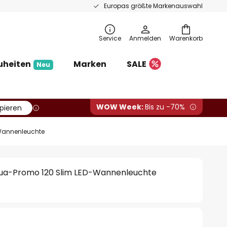
Europas größte Markenauswahl
Service
Anmelden
Warenkorb
uheiten
Marken
SALE
Neu
WOW Week:
Bis zu -70%
pieren
-Wannenleuchte
Aqua-Promo 120 Slim LED-Wannenleuchte