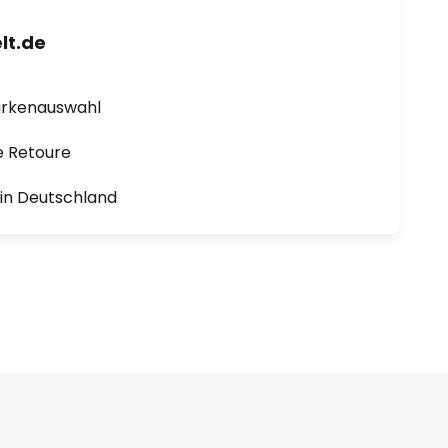
lt.de
arkenauswahl
e Retoure
1 in Deutschland