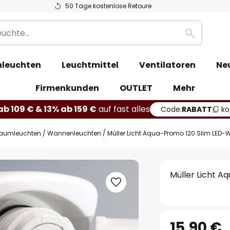
50 Tage kostenlose Retoure
Suche
leuchten
Leuchtmittel
Ventilatoren
Ne
Firmenkunden
OUTLET
Mehr
b 109 € & 13% ab 159 €
auf fast alles
Code:
RABATT
ko
raumleuchten / Wannenleuchten
Müller Licht Aqua-Promo 120 Slim LED
Müller Licht 
15,90 €