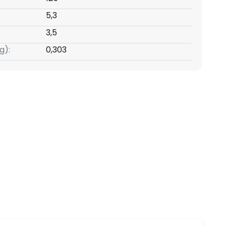
5,3
3,5
g):
0,303