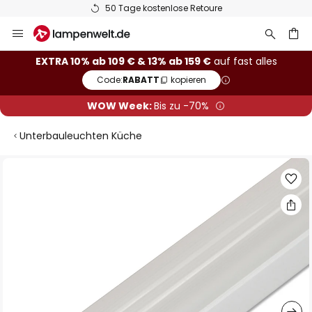
50 Tage kostenlose Retoure
Zum
Inhalt
springen
he
EXTRA 10% ab 109 € & 13% ab 159 €
auf fast alles
Code:
RABATT
kopieren
WOW Week:
Bis zu -70%
Unterbauleuchten Küche
Zum
Ende
der
Bildgalerie
springen