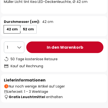
springen
Müller Licht tint Kea LED-Deckenleuchte, Ø 42 cm
Durchmesser (cm):
42 cm
42 cm
52 cm
In den Warenkorb
1
50 Tage kostenlose Retoure
Kauf auf Rechnung
Lieferinformationen
Nur noch wenige Artikel auf Lager
Lieferzeit: 1 - 3 Werktage
Gratis Leuchtmittel
enthalten