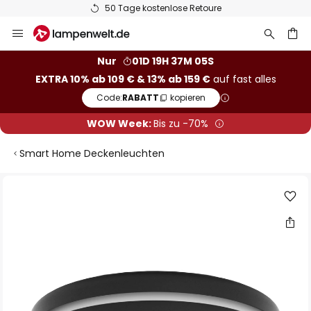
50 Tage kostenlose Retoure
Zum
Inhalt
springen
he
Nur
01D 19H 37M 04S
EXTRA 10% ab 109 € & 13% ab 159 €
auf fast alles
Code:
RABATT
kopieren
WOW Week:
Bis zu -70%
Smart Home Deckenleuchten
Zum
Ende
der
Bildgalerie
springen