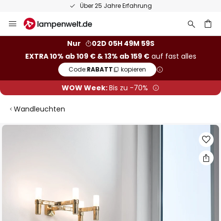
Über 25 Jahre Erfahrung
Zum
Inhalt
springen
he
Nur
02D 05H 49M 59S
EXTRA 10% ab 109 € & 13% ab 159 €
auf fast alles
Code:
RABATT
kopieren
WOW Week:
Bis zu -70%
Wandleuchten
Zum
Ende
der
Bildgalerie
springen