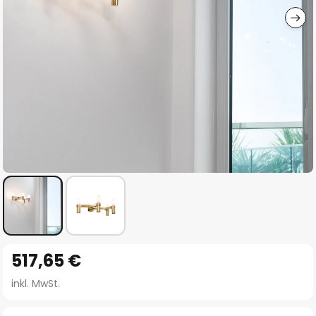
Zum
517,65 €
Anfang
der
inkl. MwSt.
Bildgalerie