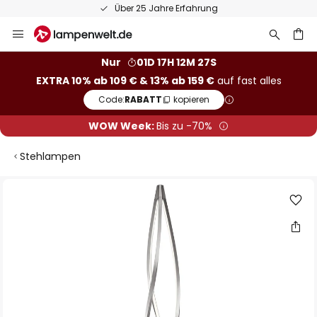
Über 25 Jahre Erfahrung
Zum
Inhalt
springen
he
Nur
01D 17H 12M 26S
EXTRA 10% ab 109 € & 13% ab 159 €
auf fast alles
Code:
RABATT
kopieren
WOW Week:
Bis zu -70%
Stehlampen
Zum
Ende
der
Bildgalerie
springen