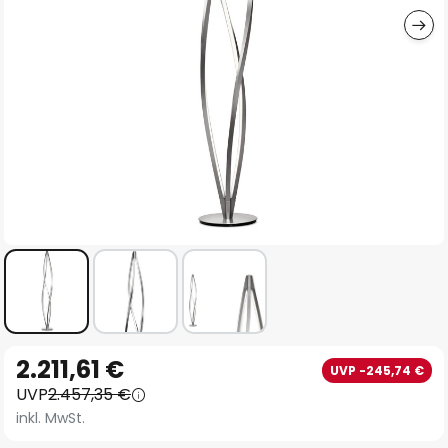
Zum
2.211,61 €
UVP -245,74 €
Anfang
UVP
2.457,35 €
der
inkl. MwSt.
Bildgalerie