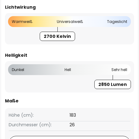
Lichtwirkung
Warmweiß
Universalweiß
Tageslicht
2700 Kelvin
Helligkeit
Dunkel
Hell
Sehr hell
2850 Lumen
Maße
Höhe (cm):
183
Durchmesser (cm):
26