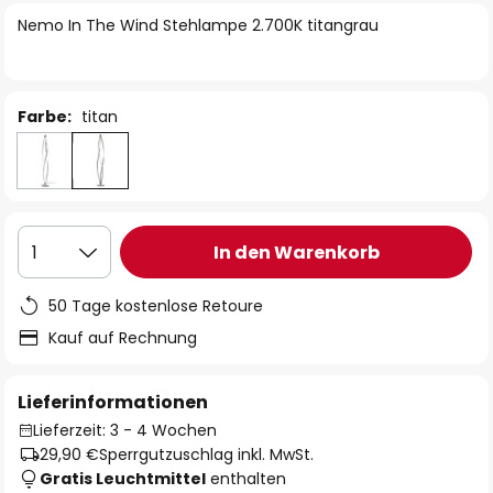
springen
Nemo In The Wind Stehlampe 2.700K titangrau
Farbe:
titan
In den Warenkorb
1
50 Tage kostenlose Retoure
Kauf auf Rechnung
Lieferinformationen
Lieferzeit: 3 - 4 Wochen
29,90 €
Sperrgutzuschlag inkl. MwSt.
Gratis Leuchtmittel
enthalten