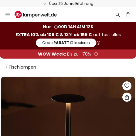
Über 25 Jahre Erfahrung
Zum
Inhalt
springen
he
Nur
00D 14H 41M 11S
EXTRA 10% ab 109 € & 13% ab 159 €
auf fast alles
Code:
RABATT
kopieren
WOW Week:
Bis zu -70%
Tischlampen
Zum
Ende
der
Bildgalerie
springen