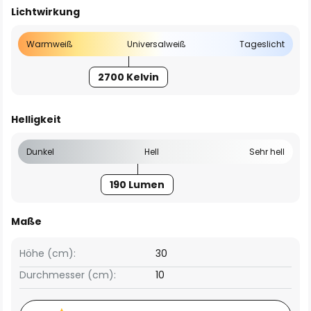
Lichtwirkung
Warmweiß
Universalweiß
Tageslicht
2700 Kelvin
Helligkeit
Dunkel
Hell
Sehr hell
190 Lumen
Maße
Höhe (cm):
30
Durchmesser (cm):
10