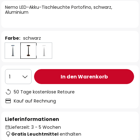
springen
Nemo LED-Akku-Tischleuchte Portofino, schwarz,
Aluminium
Farbe:
schwarz
In den Warenkorb
1
50 Tage kostenlose Retoure
Kauf auf Rechnung
Lieferinformationen
Lieferzeit: 3 - 5 Wochen
Gratis Leuchtmittel
enthalten