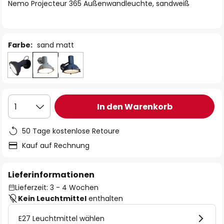
springen
Nemo Projecteur 365 Außenwandleuchte, sandweiß
Farbe:
sand matt
In den Warenkorb
1
50 Tage kostenlose Retoure
Kauf auf Rechnung
Lieferinformationen
Lieferzeit: 3 - 4 Wochen
Kein Leuchtmittel
enthalten
E27 Leuchtmittel wählen