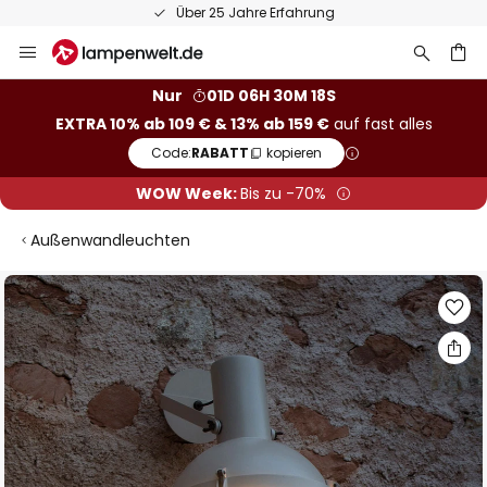
Über 25 Jahre Erfahrung
Zum
Inhalt
springen
he
Nur
01D 06H 30M 18S
EXTRA 10% ab 109 € & 13% ab 159 €
auf fast alles
Code:
RABATT
kopieren
WOW Week:
Bis zu -70%
Außenwandleuchten
Zum
Ende
der
Bildgalerie
springen