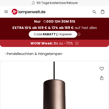
50 Tage kostenlose Retoure
Zum
Inhalt
springen
he
Nur
00D 12H 30M 50S
EXTRA 10% ab 109 € & 13% ab 159 €
auf fast alles
Code:
RABATT
kopieren
WOW Week:
Bis zu -70%
Pendelleuchten & Hängelampen
Zum
Ende
der
Bildgalerie
springen