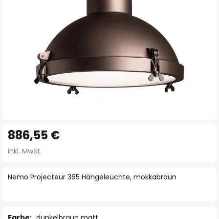
Zum
886,55 €
Anfang
der
inkl. MwSt.
Bildgalerie
springen
Nemo Projecteur 365 Hängeleuchte, mokkabraun
Farbe:
dunkelbraun matt