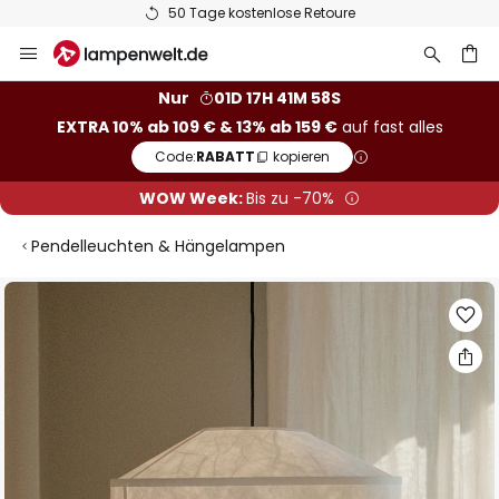
50 Tage kostenlose Retoure
Zum
Inhalt
springen
he
Nur
01D 17H 41M 57S
EXTRA 10% ab 109 € & 13% ab 159 €
auf fast alles
Code:
RABATT
kopieren
WOW Week:
Bis zu -70%
Pendelleuchten & Hängelampen
Zum
Ende
der
Bildgalerie
springen