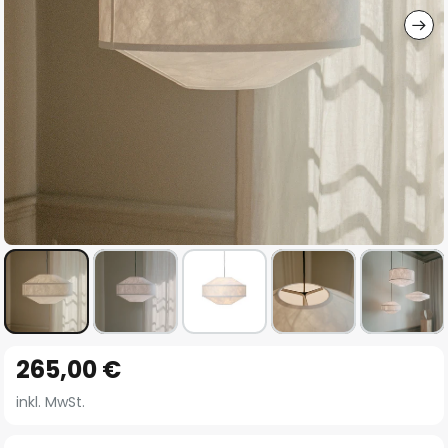
Zum
265,00 €
Anfang
der
inkl. MwSt.
Bildgalerie