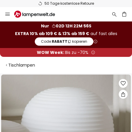
50 Tage kostenlose Retoure
Zum
Inhalt
springen
he
Nur
02D 12H 22M 55S
EXTRA 10% ab 109 € & 13% ab 159 €
auf fast alles
Code:
RABATT
kopieren
WOW Week:
Bis zu -70%
Tischlampen
Zum
Ende
der
Bildgalerie
springen