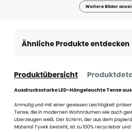
Weitere Bilder anze
Zum
Anfang
der
Bildgalerie
Ähnliche Produkte entdecken
springen
Produktübersicht
Produktdeta
Ausdrucksstarke LED-Hängeleuchte Tense aus
Anmutig und mit einer gewissen Leichtigkeit präsen
Tense, die in modernen Wohnräumen wie auch gew
überzeugen weiß. Der Schirm, der aus dem papierä
Material Tyvek besteht, ist zu 100% recyclebar und 