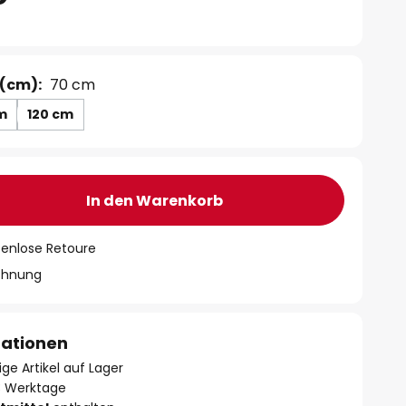
(cm):
70 cm
m
120 cm
In den Warenkorb
tenlose Retoure
chnung
mationen
ge Artikel auf Lager
- 3 Werktage