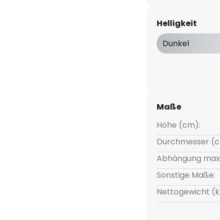
 das innovative Konstrukt durch
Helligkeit
ew Works, einem dänischen
Dunkel
e skandinavische Geschichte
nd. Entworfen von den
euchte geschaffen, die mit
s verschiebt.
Maße
Höhe (cm):
Durchmesser (c
Abhängung max
Sonstige Maße:
Nettogewicht (k