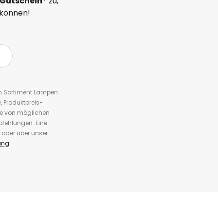
Gutschein*
zu,
 können!
em Sortiment Lampen
 Produktpreis-
te von möglichen
fehlungen. Eine
 oder über unser
ung
.