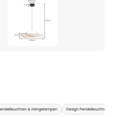
Pendelleuchten & Hängelampen
Design Pendelleuchten & 