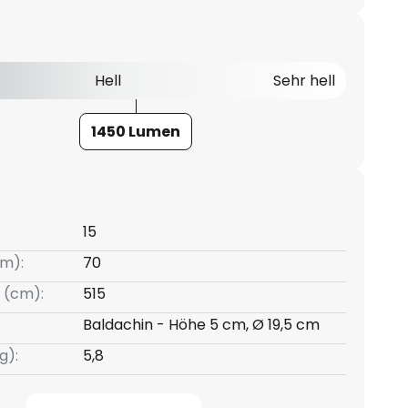
Hell
Sehr hell
1450 Lumen
15
m):
70
 (cm):
515
Baldachin - Höhe 5 cm, Ø 19,5 cm
g):
5,8