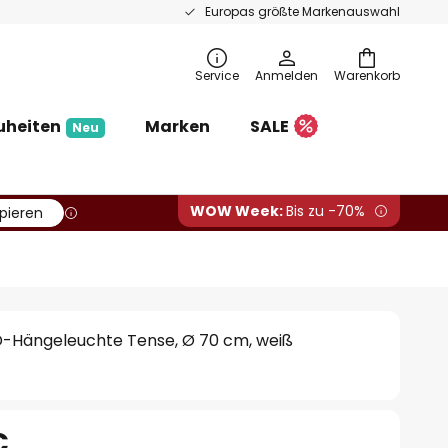
Europas größte Markenauswahl
Service
Anmelden
Warenkorb
uheiten
Marken
SALE
Neu
WOW Week:
Bis zu -70%
pieren
-Hängeleuchte Tense, Ø 70 cm, weiß
€