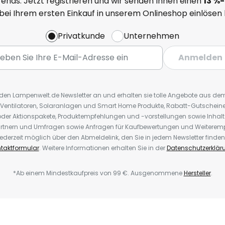
ends. Jetzt registrieren und wir senden Ihnen einen
13
%
-
 bei Ihrem ersten Einkauf in unserem Onlineshop einlösen
Privatkunde
Unternehmen
Anmelden
r den Lampenwelt.de Newsletter an und erhalten sie tolle Angebote aus d
 Ventilatoren, Solaranlagen und Smart Home Produkte, Rabatt-Gutscheine,
der Aktionspakete, Produktempfehlungen und -vorstellungen sowie Inhal
rtnern und Umfragen sowie Anfragen für Kaufbewertungen und Weiteremp
ederzeit möglich über den Abmeldelink, den Sie in jedem Newsletter finden
taktformular
. Weitere Informationen erhalten Sie in der
Datenschutzerklär
*Ab einem Mindestkaufpreis von 99 €. Ausgenommene
Hersteller
.