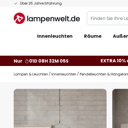
Zum
Über 25 Jahre Erfahrung
Inhalt
Finden
springen
Sie
Ihre
Innenleuchten
Räume
Außen
Leuchte...
EXTRA 10% a
Nur
01D 08H 32M 04S
Lampen & Leuchten
Innenleuchten
Pendelleuchten & Hängela
Zum
Ende
der
Bildgalerie
springen