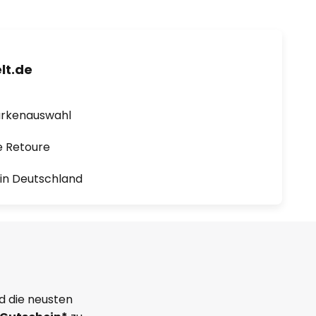
lt.de
arkenauswahl
e Retoure
1 in Deutschland
d die neusten