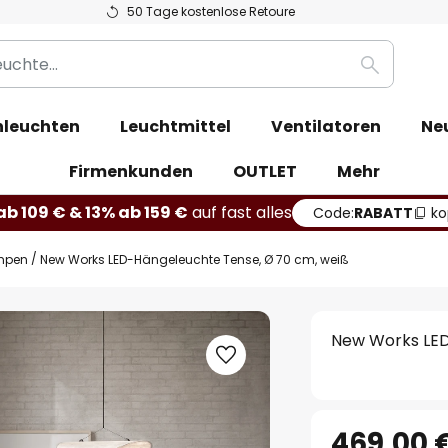
50 Tage kostenlose Retoure
Suche
leuchten
Leuchtmittel
Ventilatoren
Ne
Firmenkunden
OUTLET
Mehr
b 109 € & 13% ab 159 €
auf fast alles
Code:
RABATT
ko
mpen
New Works LED-Hängeleuchte Tense, Ø 70 cm, weiß
New Works LED
469,00 