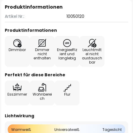
Produktinformationen
Artikel Nr.:
10050120
Produktinformationen
Dimmbar
Dimmer
Energieeffiz
Leuchtmitt
nicht
ient und
el nicht
enthalten
langlebig
austausch
bar
Perfekt für diese Bereiche
Esszimmer
Wohnberei
Flur
ch
Lichtwirkung
Warmweiß
Universalweiß
Tageslicht