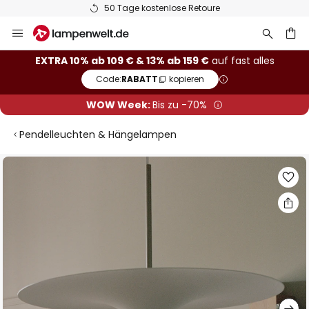
50 Tage kostenlose Retoure
Zum
Inhalt
springen
he
EXTRA 10% ab 109 € & 13% ab 159 €
auf fast alles
Code:
RABATT
kopieren
WOW Week:
Bis zu -70%
Pendelleuchten & Hängelampen
Zum
Ende
der
Bildgalerie
springen