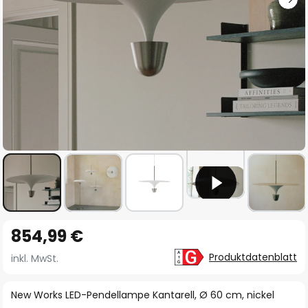
Zum
854,99 €
Anfang
der
Produktdatenblatt
inkl. MwSt.
Bildgalerie
springen
New Works LED-Pendellampe Kantarell, Ø 60 cm, nickel