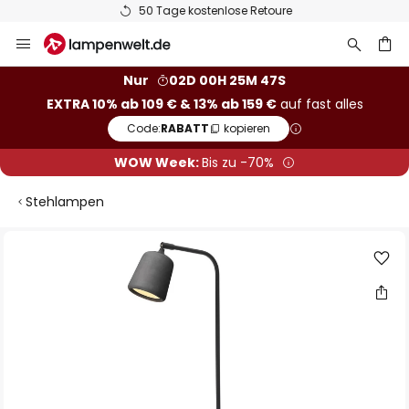
50 Tage kostenlose Retoure
Zum
Inhalt
springen
he
Nur
02D 00H 25M 47S
EXTRA 10% ab 109 € & 13% ab 159 €
auf fast alles
Code:
RABATT
kopieren
WOW Week:
Bis zu -70%
Stehlampen
Zum
Ende
der
Bildgalerie
springen