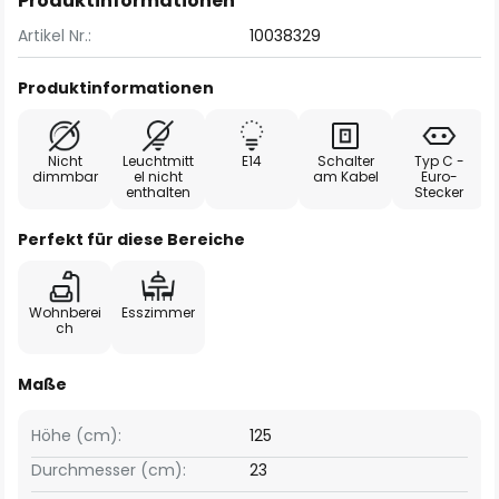
Produktinformationen
Artikel Nr.:
10038329
Produktinformationen
Nicht
Leuchtmitt
E14
Schalter
Typ C -
dimmbar
el nicht
am Kabel
Euro-
enthalten
Stecker
Perfekt für diese Bereiche
Wohnberei
Esszimmer
ch
Maße
Höhe (cm):
125
Durchmesser (cm):
23