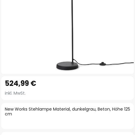
Zum
524,99 €
Anfang
der
inkl. MwSt.
Bildgalerie
springen
New Works Stehlampe Material, dunkelgrau, Beton, Höhe 125
cm