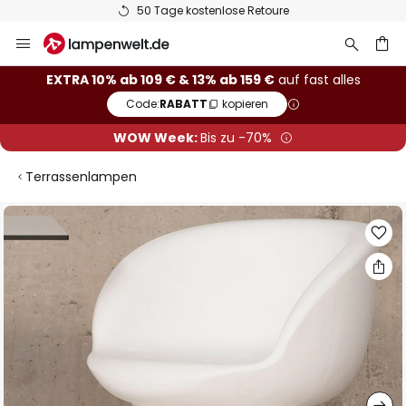
50 Tage kostenlose Retoure
Zum
Inhalt
springen
he
EXTRA 10% ab 109 € & 13% ab 159 €
auf fast alles
Code:
RABATT
kopieren
WOW Week:
Bis zu -70%
Terrassenlampen
Zum
Ende
der
Bildgalerie
springen