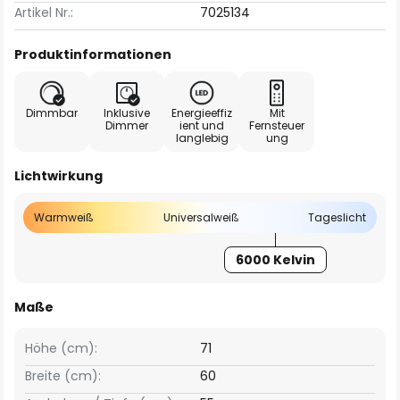
Artikel Nr.:
7025134
Produktinformationen
Dimmbar
Inklusive
Energieeffiz
Mit
Dimmer
ient und
Fernsteuer
langlebig
ung
Lichtwirkung
Warmweiß
Universalweiß
Tageslicht
6000 Kelvin
Maße
Höhe (cm):
71
Breite (cm):
60