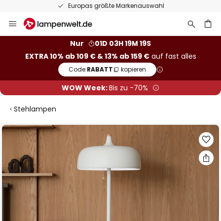
Europas größte Markenauswahl
Zum
Inhalt
springen
he
Nur
01D 03H 19M 18S
EXTRA 10% ab 109 € & 13% ab 159 €
auf fast alles
Code:
RABATT
kopieren
WOW Week:
Bis zu -70%
Stehlampen
Zum
Ende
der
Bildgalerie
springen