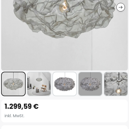
Zum
1.299,59 €
Anfang
der
inkl. MwSt.
Bildgalerie