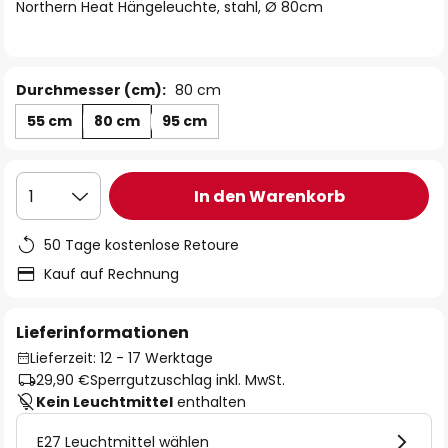
springen
Northern Heat Hängeleuchte, stahl, Ø 80cm
Durchmesser (cm):
80 cm
55 cm
80 cm
95 cm
In den Warenkorb
1
50 Tage kostenlose Retoure
Kauf auf Rechnung
Lieferinformationen
Lieferzeit: 12 - 17 Werktage
29,90 €
Sperrgutzuschlag inkl. MwSt.
Kein Leuchtmittel
enthalten
E27 Leuchtmittel wählen