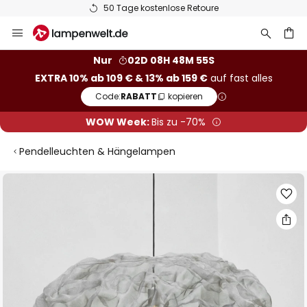
50 Tage kostenlose Retoure
Zum
Inhalt
springen
he
Nur
02D 08H 48M 54S
EXTRA 10% ab 109 € & 13% ab 159 €
auf fast alles
Code:
RABATT
kopieren
WOW Week:
Bis zu -70%
Pendelleuchten & Hängelampen
Zum
Ende
der
Bildgalerie
springen