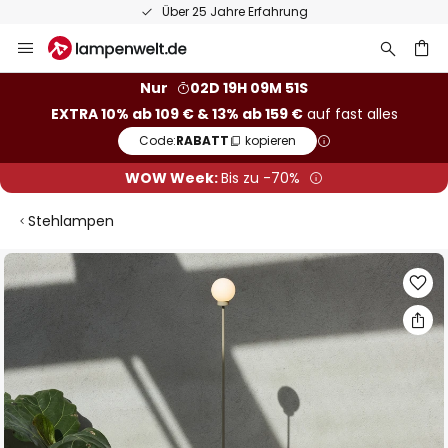
Über 25 Jahre Erfahrung
Zum
Inhalt
springen
he
Nur
02D 19H 09M 51S
EXTRA 10% ab 109 € & 13% ab 159 €
auf fast alles
Code:
RABATT
kopieren
WOW Week:
Bis zu -70%
Stehlampen
Zum
Ende
der
Bildgalerie
springen