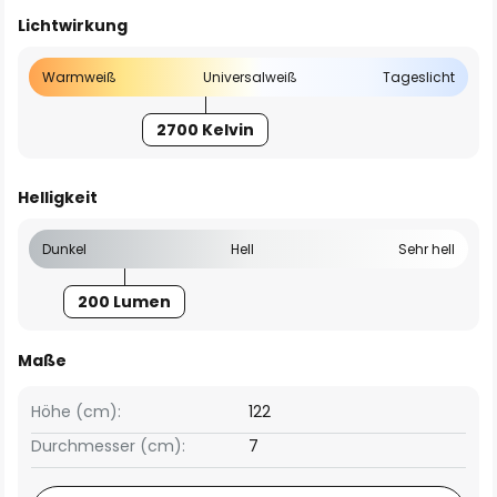
Lichtwirkung
Warmweiß
Universalweiß
Tageslicht
2700 Kelvin
Helligkeit
Dunkel
Hell
Sehr hell
200 Lumen
Maße
Höhe (cm):
122
Durchmesser (cm):
7