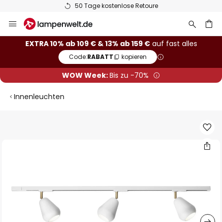
50 Tage kostenlose Retoure
Zum
Inhalt
springen
he
EXTRA 10% ab 109 € & 13% ab 159 €
auf fast alles
Code:
RABATT
kopieren
WOW Week:
Bis zu -70%
Innenleuchten
Zum
Ende
der
Bildgalerie
springen