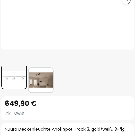
Zum
649,90 €
Anfang
der
inkl. MwSt.
Bildgalerie
springen
Nuura Deckenleuchte Anoli Spot Track 3, gold/weiß, 3-flg.