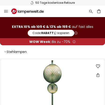
50 Tage kostenlose Retoure
Zum
Inhalt
springen
he
EXTRA 10% ab 109 € & 13% ab 159 €
auf fast alles
Code:
RABATT
kopieren
WOW Week:
Bis zu -70%
Stehlampen
Zum
Ende
der
Bildgalerie
springen