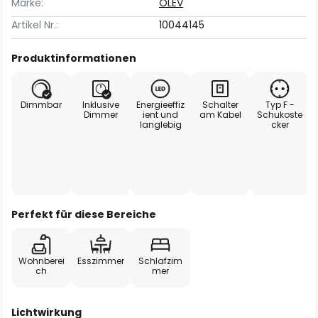
Marke:
OLEV
Artikel Nr.:
10044145
Produktinformationen
Dimmbar
Inklusive
Energieeffiz
Schalter
Typ F -
Dimmer
ient und
am Kabel
Schukoste
langlebig
cker
Perfekt für diese Bereiche
Wohnberei
Esszimmer
Schlafzim
ch
mer
Lichtwirkung