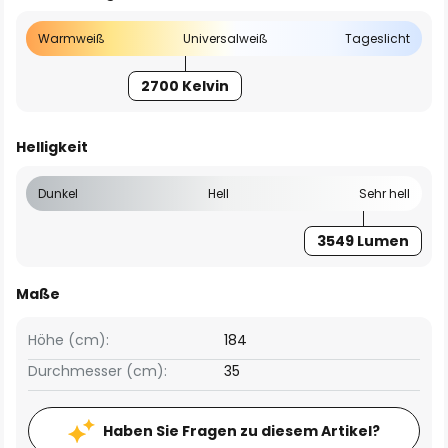
Warmweiß
Universalweiß
Tageslicht
2700 Kelvin
Helligkeit
Dunkel
Hell
Sehr hell
3549 Lumen
Maße
Höhe (cm):
184
Durchmesser (cm):
35
Haben Sie Fragen zu diesem Artikel?