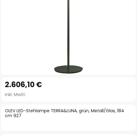
Zum
2.606,10 €
Anfang
der
inkl. MwSt.
Bildgalerie
springen
OLEV LED-Stehlampe TERRA&LUNA, grün, Metall/Glas, 184
cm 927