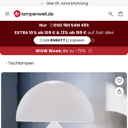
Über 25 Jahre Erfahrung
Zum
Inhalt
springen
he
Nur
00D 15H 54M 46S
EXTRA 10% ab 109 € & 13% ab 159 €
auf fast alles
Code:
RABATT
kopieren
WOW Week:
Bis zu -70%
Tischlampen
Zum
Ende
der
Bildgalerie
springen