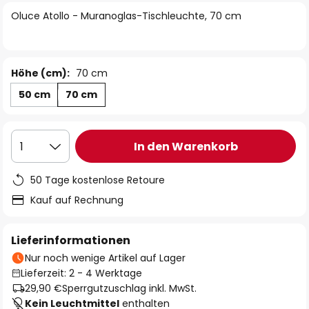
springen
Oluce Atollo - Muranoglas-Tischleuchte, 70 cm
Höhe (cm):
70 cm
50 cm
70 cm
In den Warenkorb
1
50 Tage kostenlose Retoure
Kauf auf Rechnung
Lieferinformationen
Nur noch wenige Artikel auf Lager
Lieferzeit: 2 - 4 Werktage
29,90 €
Sperrgutzuschlag inkl. MwSt.
Kein Leuchtmittel
enthalten