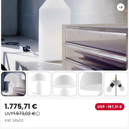
Zum
1.775,71 €
UVP -197,31 €
Anfang
UVP
1.973,02 €
der
inkl. MwSt.
Bildgalerie