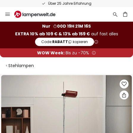
Über 25 Jahre Erfahrung
Zum
Inhalt
springen
he
Nur
00D 19H 21M 16S
EXTRA 10% ab 109 € & 13% ab 159 €
auf fast alles
Code:
RABATT
kopieren
WOW Week:
Bis zu -70%
Stehlampen
Zum
Ende
der
Bildgalerie
springen