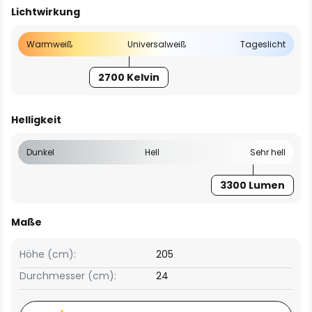
Lichtwirkung
Warmweiß
Universalweiß
Tageslicht
2700 Kelvin
Helligkeit
Dunkel
Hell
Sehr hell
3300 Lumen
Maße
Höhe (cm):
205
Durchmesser (cm):
24