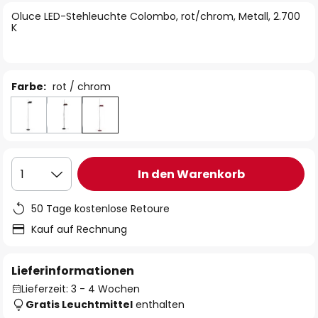
springen
Oluce LED-Stehleuchte Colombo, rot/chrom, Metall, 2.700
K
Farbe:
rot / chrom
In den Warenkorb
1
50 Tage kostenlose Retoure
Kauf auf Rechnung
Lieferinformationen
Lieferzeit: 3 - 4 Wochen
Gratis Leuchtmittel
enthalten