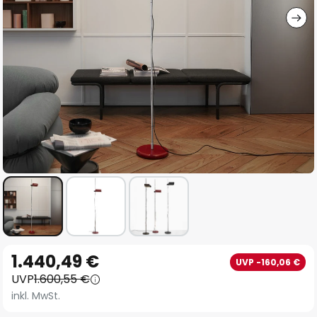
Zum
1.440,49 €
UVP -160,06 €
Anfang
UVP
1.600,55 €
der
inkl. MwSt.
Bildgalerie