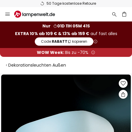
50 Tage kostenlose Retoure
Zum
Inhalt
springen
he
Nur
01D 11H 05M 41S
EXTRA 10% ab 109 € & 13% ab 159 €
auf fast alles
Code:
RABATT
kopieren
WOW Week:
Bis zu -70%
Dekorationsleuchten Außen
Zum
Ende
der
Bildgalerie
springen