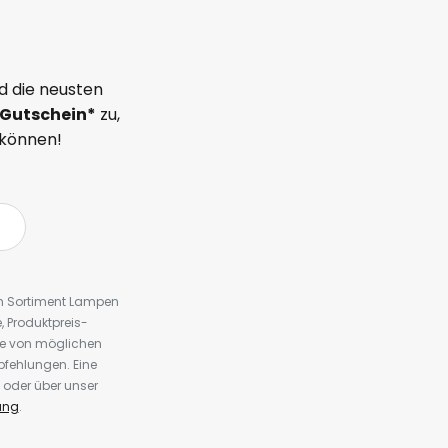
d die neusten
Gutschein*
zu,
 können!
em Sortiment Lampen
 Produktpreis-
te von möglichen
fehlungen. Eine
 oder über unser
ung
.