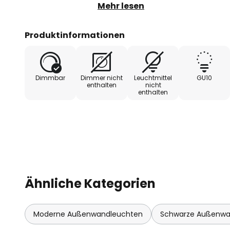
dank GU10-Sockel. Einfache und s
Mehr lesen
Hochwertige Materialien. Anwen
Eingangsbeleuchtung. Terrassen,
Produktinformationen
Fassaden. Technische Ausstattu
Anschlusszubehör enthalten. Kei
Dimmbar
Dimmer nicht
Leuchtmittel
GU10
enthalten
nicht
enthalten
Ähnliche Kategorien
Moderne Außenwandleuchten
Schwarze Außenwa