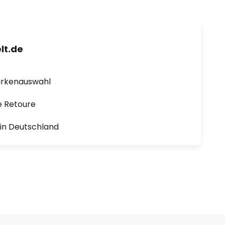
lt.de
arkenauswahl
e Retoure
1 in Deutschland