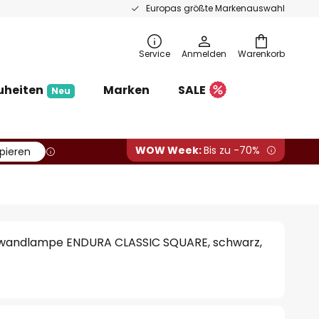
Europas größte Markenauswahl
Service
Anmelden
Warenkorb
uheiten
Marken
SALE
Neu
WOW Week:
Bis zu -70%
pieren
andlampe ENDURA CLASSIC SQUARE, schwarz,