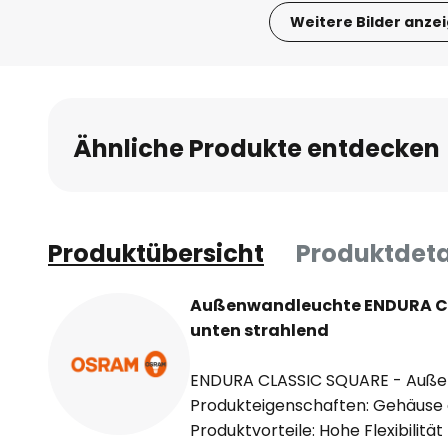
Weitere Bilder anze
Zum
Anfang
der
Bildgalerie
Ähnliche Produkte entdecken
springen
Produktübersicht
Produktdeta
Außenwandleuchte ENDURA CL
unten strahlend
ENDURA CLASSIC SQUARE - Außen
Produkteigenschaften: Gehäuse 
Produktvorteile: Hohe Flexibilitä