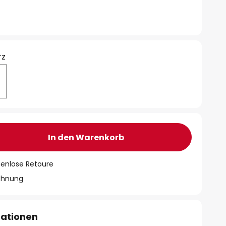
rz
In den Warenkorb
tenlose Retoure
chnung
mationen