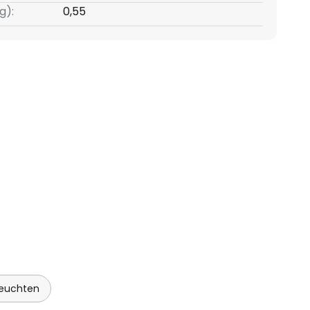
g):
0,55
euchten