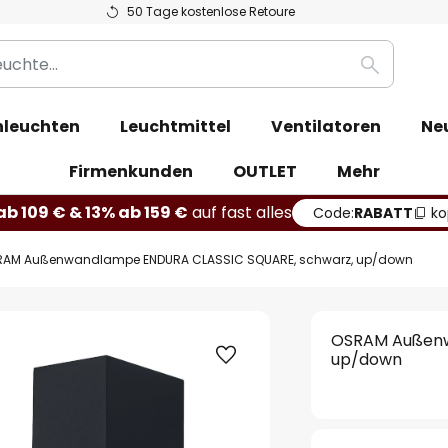
50 Tage kostenlose Retoure
Suche
leuchten
Leuchtmittel
Ventilatoren
Ne
Firmenkunden
OUTLET
Mehr
b 109 € & 13% ab 159 €
auf fast alles
Code:
RABATT
ko
AM Außenwandlampe ENDURA CLASSIC SQUARE, schwarz, up/down
OSRAM Außenw
up/down