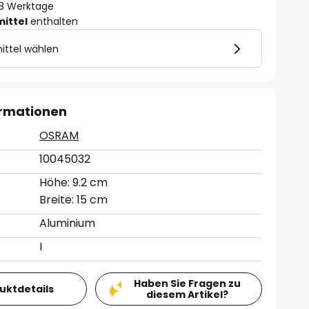
- 8 Werktage
mittel
enthalten
ittel wählen
ormationen
OSRAM
10045032
Höhe: 9.2 cm
Breite: 15 cm
Aluminium
I
Haben Sie Fragen zu
duktdetails
diesem Artikel?