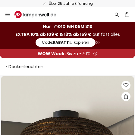
Über 25 Jahre Erfahrung
Zum
Inhalt
springen
he
Nur
01D 16H 09M 31S
EXTRA 10% ab 109 € & 13% ab 159 €
auf fast alles
Code:
RABATT
kopieren
WOW Week:
Bis zu -70%
Deckenleuchten
Zum
Ende
der
Bildgalerie
springen