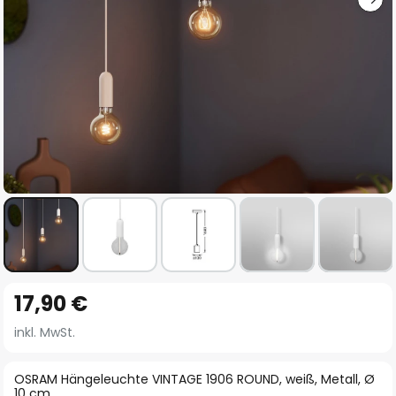
Zum
17,90 €
Anfang
der
inkl. MwSt.
Bildgalerie
springen
OSRAM Hängeleuchte VINTAGE 1906 ROUND, weiß, Metall, Ø
10 cm