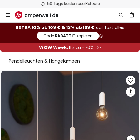
50 Tage kostenlose Retoure
Zum
Inhalt
springen
he
EXTRA 10% ab 109 € & 13% ab 159 €
auf fast alles
Code:
RABATT
kopieren
WOW Week:
Bis zu -70%
Pendelleuchten & Hängelampen
Zum
Ende
der
Bildgalerie
springen