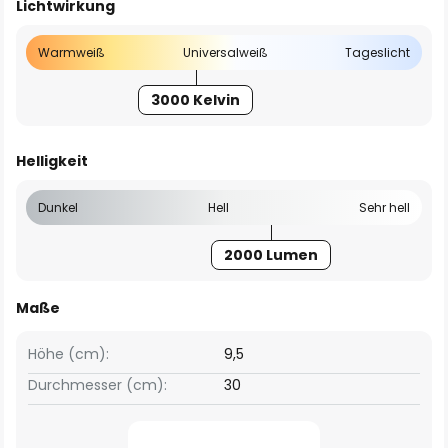
Lichtwirkung
Warmweiß
Universalweiß
Tageslicht
3000 Kelvin
Helligkeit
Dunkel
Hell
Sehr hell
2000 Lumen
Maße
Höhe (cm):
9,5
Durchmesser (cm):
30