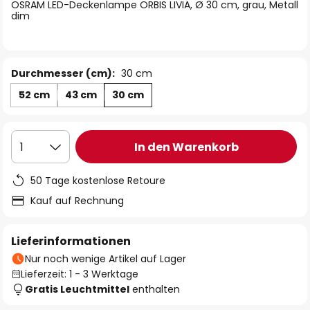
springen
OSRAM LED-Deckenlampe ORBIS LIVIA, Ø 30 cm, grau, Metall
dim
Durchmesser (cm):
30 cm
52 cm
43 cm
30 cm
In den Warenkorb
1
50 Tage kostenlose Retoure
Kauf auf Rechnung
Lieferinformationen
Nur noch wenige Artikel auf Lager
Lieferzeit: 1 - 3 Werktage
Gratis Leuchtmittel
enthalten