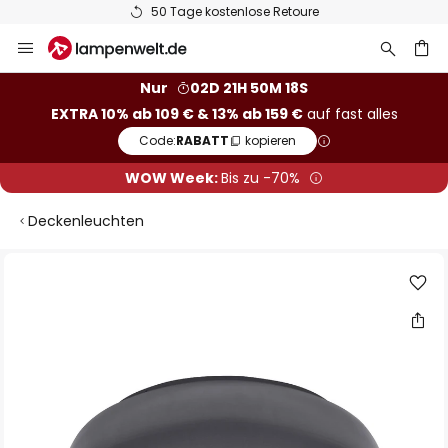
50 Tage kostenlose Retoure
Zum
Inhalt
springen
he
Nur
02D 21H 50M 17S
EXTRA 10% ab 109 € & 13% ab 159 €
auf fast alles
Code:
RABATT
kopieren
WOW Week:
Bis zu -70%
Deckenleuchten
Zum
Ende
der
Bildgalerie
springen