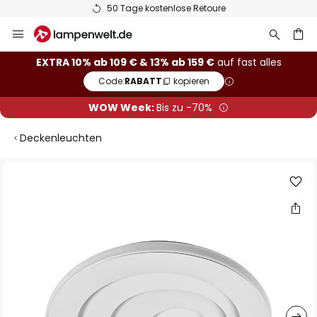
50 Tage kostenlose Retoure
Zum
Inhalt
springen
he
EXTRA 10% ab 109 € & 13% ab 159 €
auf fast alles
Code:
RABATT
kopieren
WOW Week:
Bis zu -70%
Deckenleuchten
Zum
Ende
der
Bildgalerie
springen