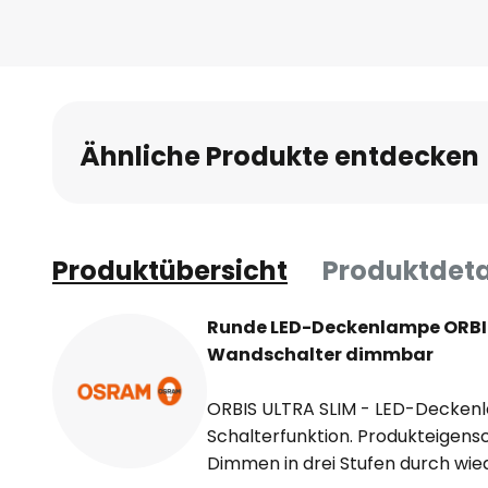
Anfang
der
Bildgalerie
springen
Ähnliche Produkte entdecken
Produktübersicht
Produktdeta
Runde LED-Deckenlampe ORBIS
Wandschalter dimmbar
ORBIS ULTRA SLIM - LED-Deckenl
Schalterfunktion. Produkteigensc
Dimmen in drei Stufen durch wie