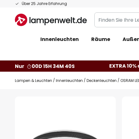
Zum
Über 25 Jahre Erfahrung
Inhalt
Finden
springen
Sie
Ihre
Innenleuchten
Räume
Außen
Leuchte...
EXTRA 10% a
Nur
00D 15H 34M 39S
Lampen & Leuchten
Innenleuchten
Deckenleuchten
OSRAM LE
Zum
Ende
der
Bildgalerie
springen