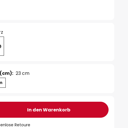
rz
(cm):
23 cm
m
In den Warenkorb
tenlose Retoure