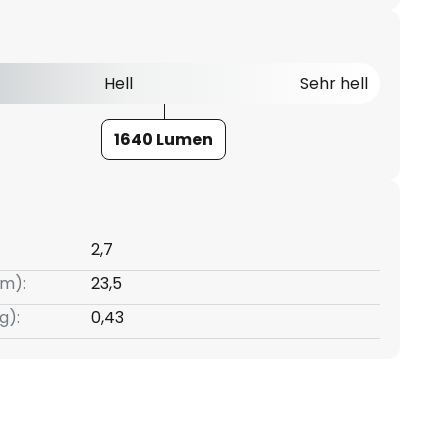
Hell
Sehr hell
1640 Lumen
2,7
m):
23,5
g):
0,43