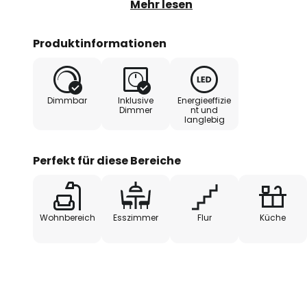
Produktvorteile: Sehr schlanke F
Mehr lesen
Installation. Anwendungsgebiet
Wohnbereiche (Wohnzimmer, Ess
Produktinformationen
Technische Ausstattung: Vollst
Anschlusszubehör enthalten.
Dimmbar
Inklusive
Energieeffizie
Dimmer
nt und
langlebig
Perfekt für diese Bereiche
Wohnbereich
Esszimmer
Flur
Küche