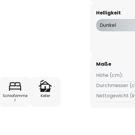
orm. Einfache und schnelle
e: Innenraumanwendungen.
Helligkeit
zimmer, Schlafzimmer usw.).
ändiges Montage- und
Dunkel
Maße
Höhe (cm):
Durchmesser (c
Nettogewicht (k
Schlafzimme
Keller
r