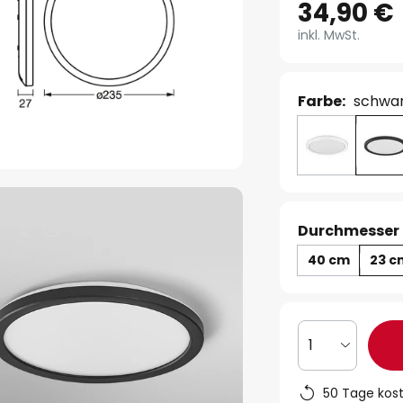
34,90 €
inkl. MwSt.
Farbe:
schwa
Durchmesser 
40 cm
23 c
1
50 Tage kos