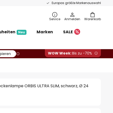
Europas größte Markenauswahl
Service
Anmelden
Warenkorb
uheiten
Marken
SALE
Neu
WOW Week:
Bis zu -70%
pieren
kenlampe ORBIS ULTRA SLIM, schwarz, Ø 24