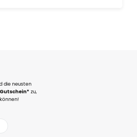
d die neusten
Gutschein*
zu,
 können!