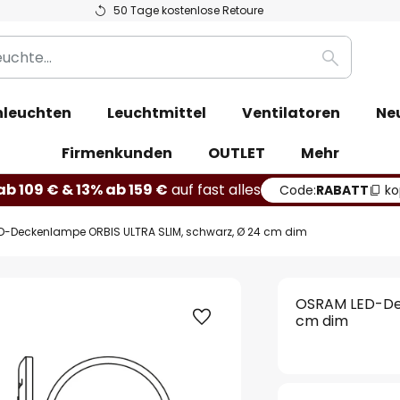
50 Tage kostenlose Retoure
Suche
leuchten
Leuchtmittel
Ventilatoren
Ne
Firmenkunden
OUTLET
Mehr
b 109 € & 13% ab 159 €
auf fast alles
Code:
RABATT
ko
D-Deckenlampe ORBIS ULTRA SLIM, schwarz, Ø 24 cm dim
OSRAM LED-Dec
cm dim